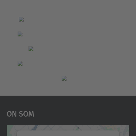
On Som