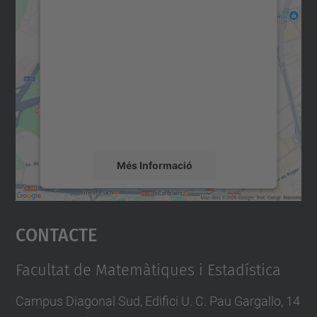
Necessitem el vostre
consentiment per carregar el
servei Google Maps!
Utilitzem un servei de tercers per incrustar
contingut del mapa que pugui recollir dades
sobre la vostra activitat. Reviseu-ne els
detalls i accepteu el servei per veure el
mapa.
Més Informació
Accepta
Contacte
powered by
Usercentrics Consent
Management Platform
Facultat de Matemàtiques i Estadística
Campus Diagonal Sud, Edifici U. C. Pau Gargallo, 14