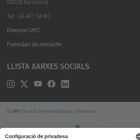
08028 Barcelona
Tel.
:
93 401 58 80
Directori UPC
Formulari de contacte
Llista Xarxes Socials
© UPC
Facultat de Matemàtiques i Estadí­stica.
Desenvolupat amb