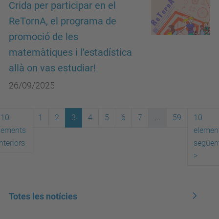
Crida per participar en el
ReTornA, el programa de
promoció de les
matemàtiques i l’estadística
allà on vas estudiar!
26/09/2025
10
1
2
3
4
5
6
7
...
59
10
lements
elemen
nteriors
següen
>
Totes les notícies