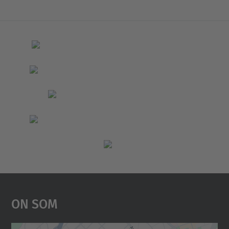
On Som