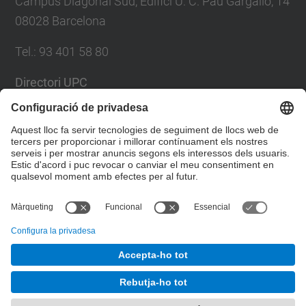
Campus Diagonal Sud, Edifici U. C. Pau Gargallo, 14
08028 Barcelona
Tel.
:
93 401 58 80
Directori UPC
Formulari de contacte
Llista Xarxes Socials
© UPC
Facultat de Matemàtiques i Estadí­stica.
Desenvolupat amb