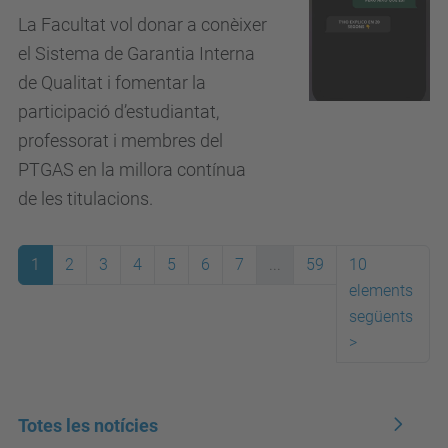
La Facultat vol donar a conèixer
el Sistema de Garantia Interna
de Qualitat i fomentar la
participació d’estudiantat,
professorat i membres del
PTGAS en la millora contínua
de les titulacions.
1
2
3
4
5
6
7
...
59
10
elements
següents
>
Totes les notícies