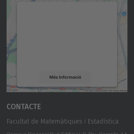
Necessitem el vostre
consentiment per carregar el
servei Google Maps!
Utilitzem un servei de tercers per incrustar
contingut del mapa que pugui recollir dades
sobre la vostra activitat. Reviseu-ne els
detalls i accepteu el servei per veure el
mapa.
Més Informació
Accepta
Contacte
powered by
Usercentrics Consent
Management Platform
Facultat de Matemàtiques i Estadística