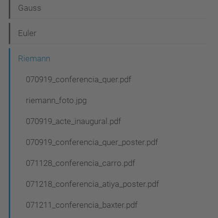
e
Gauss
g
Euler
a
c
Riemann
i
070919_conferencia_quer.pdf
ó
riemann_foto.jpg
070919_acte_inaugural.pdf
070919_conferencia_quer_poster.pdf
071128_conferencia_carro.pdf
071218_conferencia_atiya_poster.pdf
071211_conferencia_baxter.pdf