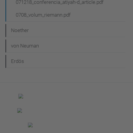
071218_conferencia_atiyah-d_article.pdf
0708_volum_riemann.pdf
Noether
von Neuman
Erdös