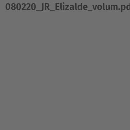
080220_JR_Elizalde_volum.p