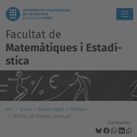
Facultat de
Matemàtiques i Estadí­
stica
Inici
arxius
Butlletí digital
Riemann
080220_JR_Elizalde_volum.pdf
Comparteix: