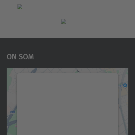
On Som
Necessitem el vostre
consentiment per carregar el
servei Google Maps!
Utilitzem un servei de tercers per incrustar
contingut del mapa que pugui recollir dades
sobre la vostra activitat. Reviseu-ne els
detalls i accepteu el servei per veure el
mapa.