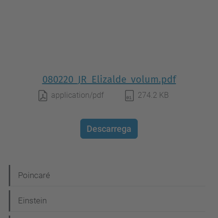
080220_JR_Elizalde_volum.pdf
application/pdf
274.2 KB
Descarrega
N
Poincaré
a
Einstein
v