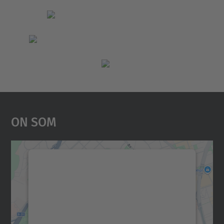
On Som
Necessitem el vostre
consentiment per carregar el
servei Google Maps!
Utilitzem un servei de tercers per incrustar
contingut del mapa que pugui recollir dades