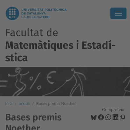
Facultat de
Matemàtiques i Estadí­
stica
Inici
arxius
Bases premis Noether
Comparteix:
Bases premis
Noether