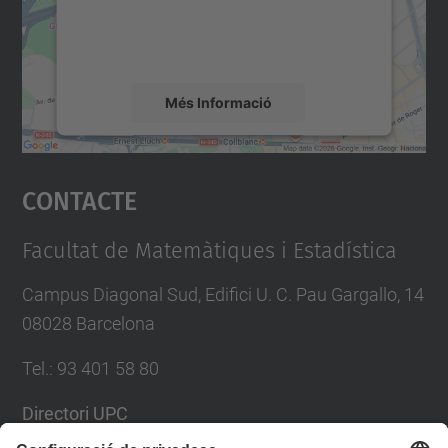
sobre la vostra activitat. Reviseu-ne els
detalls i accepteu el servei per veure el
mapa.
Més Informació
Accepta
Contacte
powered by
Usercentrics Consent
Management Platform
Facultat de Matemàtiques i Estadística
Campus Diagonal Sud, Edifici U. C. Pau Gargallo, 14
08028 Barcelona
Tel.
:
93 401 58 80
Directori UPC