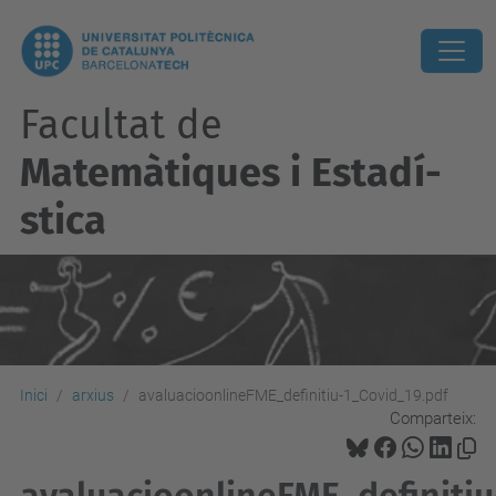
Facultat de
Matemàtiques i Estadí­
stica
Inici
arxius
avaluacioonlineFME_definitiu-1_Covid_19.pdf
Comparteix: