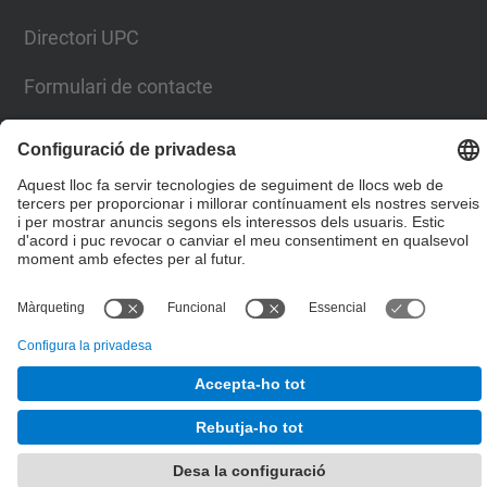
Directori UPC
Formulari de contacte
Llista Xarxes Socials
© UPC
Facultat de Matemàtiques i Estadí­stica.
Desenvolupat amb
Mapa del lloc
Accessibilitat
Avís legal
Configuració de privadesa