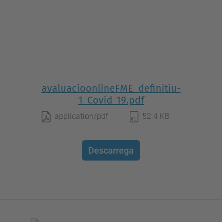
avaluacioonlineFME_definitiu-
1_Covid_19.pdf
application/pdf
52.4 KB
Descarrega