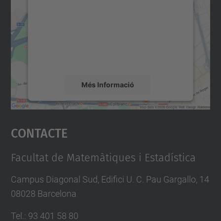
servei Google Maps!
Utilitzem un servei de tercers per incrustar
contingut del mapa que pugui recollir dades
sobre la vostra activitat. Reviseu-ne els
detalls i accepteu el servei per veure el
mapa.
Més Informació
Accepta
Contacte
powered by
Usercentrics Consent
Management Platform
Facultat de Matemàtiques i Estadística
Campus Diagonal Sud, Edifici U. C. Pau Gargallo, 14
08028 Barcelona
Tel.
:
93 401 58 80