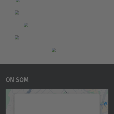
On Som
Necessitem el vostre
consentiment per carregar el