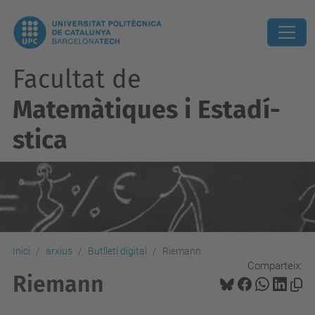
Facultat de
Matemàtiques i Estadí­
stica
Inici
arxius
Butlletí digital
Riemann
Comparteix:
Riemann