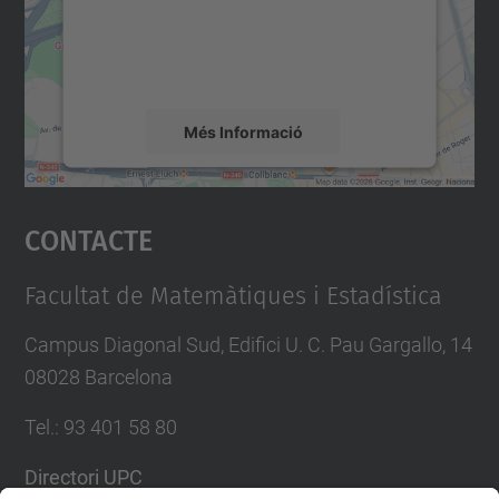
contingut del mapa que pugui recollir dades
sobre la vostra activitat. Reviseu-ne els
detalls i accepteu el servei per veure el
mapa.
Més Informació
Accepta
Contacte
powered by
Usercentrics Consent
Management Platform
Facultat de Matemàtiques i Estadística
Campus Diagonal Sud, Edifici U. C. Pau Gargallo, 14
08028 Barcelona
Tel.
:
93 401 58 80
Directori UPC