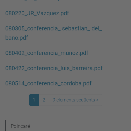
080220_JR_Vazquez.pdf
080305_conferencia_ sebastian_ del_
bano.pdf
080402_conferencia_munoz.pdf
080422_conferencia_luis_barreira.pdf
080514_conferencia_cordoba.pdf
1
2
9 elements següents
>
N
Poincaré