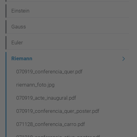
a
Einstein
v
e
Gauss
g
Euler
a
c
Riemann
i
070919_conferencia_quer.pdf
ó
riemann_foto.jpg
070919_acte_inaugural.pdf
070919_conferencia_quer_poster.pdf
071128_conferencia_carro.pdf