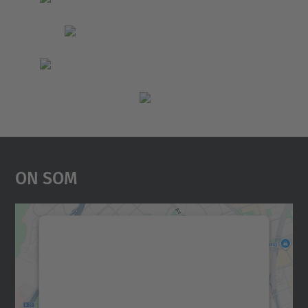
On Som
Necessitem el vostre
consentiment per carregar el
servei Google Maps!
Utilitzem un servei de tercers per incrustar