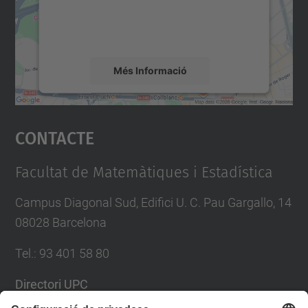
sobre la vostra activitat. Reviseu-ne els
detalls i accepteu el servei per veure el
mapa.
Més Informació
Accepta
Contacte
powered by
Usercentrics Consent
Management Platform
Facultat de Matemàtiques i Estadística
Campus Diagonal Sud, Edifici U. C. Pau Gargallo, 14
08028 Barcelona
Tel.
:
93 401 58 80
Directori UPC