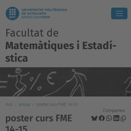
Facultat de
Matemàtiques i Estadí­
stica
Inici
arxius
poster curs FME 14-15
Comparteix:
poster curs FME
14-15