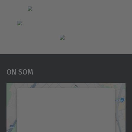
On Som
Necessitem el vostre
consentiment per carregar el
servei Google Maps!
Utilitzem un servei de tercers per incrustar
contingut del mapa que pugui recollir dades