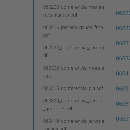
g
060208_conferencia_marian
a
06022
o_santander.pdf
c
060216_jornada_gauss_fme.
0603
i
pdf
ó
06031
060222_conferencia_parra.p
df
06032
060308_conferencia_morale
0604
s.pdf
060315_conferencia_pla.pdf
0605
060329_conferencia_sergio
06051
_gonzalez.pdf
05091
060419_conferencia_jerome
_pages.pdf