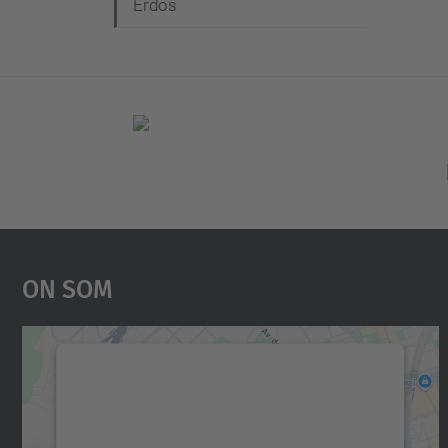
Erdös
On Som
Necessitem el vostre consentiment
per carregar el servei Google Maps!
Utilitzem un servei de tercers per incrustar