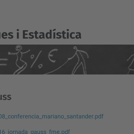
s i Estadí­stica
uss
08_conferencia_mariano_santander.pdf
16_jornada_gauss_fme.pdf