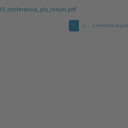
15_conferencia_pla_resum.pdf
1
2
3 elements següe