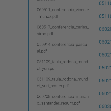
0511
060511_conferencia_vicente
05110
_munoz.pdf
060517_conferencia_carles_
0602
simo.pdf
06021
050914_conferencia_pascu
al.pdf
06021
051109_taula_rodona_mund
06021
et_yuri.pdf
051109_taula_rodona_mund
06021
et_yuri_poster.pdf
06021
060208_conferencia_marian
o_santander_resum.pdf
0603