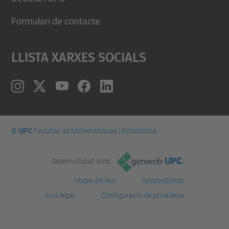
Formulari de contacte
Llista Xarxes Socials
© UPC
Facultat de Matemàtiques i Estadí­stica.
Desenvolupat amb
Mapa del lloc
Accessibilitat
Avís legal
Configuració de privadesa