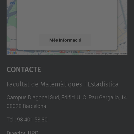
contingut del mapa que pugui recollir dades
sobre la vostra activitat. Reviseu-ne els
detalls i accepteu el servei per veure el
mapa.
Més Informació
Accepta
Contacte
powered by
Usercentrics Consent
Management Platform
Facultat de Matemàtiques i Estadística
Campus Diagonal Sud, Edifici U. C. Pau Gargallo, 14
08028 Barcelona
Tel.
:
93 401 58 80
Directori UPC