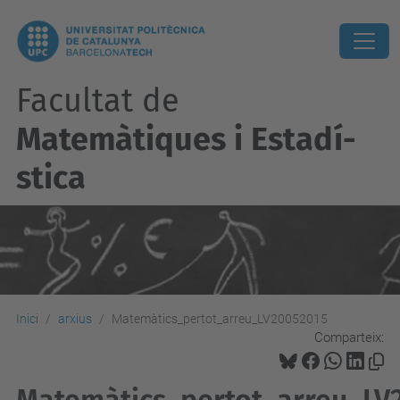
Facultat de
Matemàtiques i Estadí­
stica
Inici
arxius
Matemàtics_pertot_arreu_LV20052015
Comparteix: