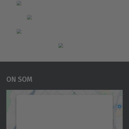
On Som
Necessitem el vostre
consentiment per carregar el
servei Google Maps!
Utilitzem un servei de tercers per incrustar