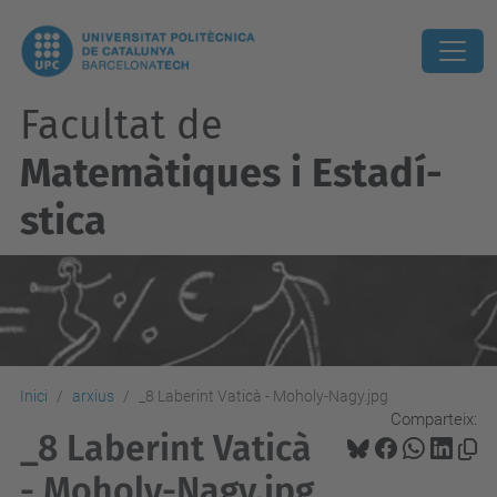
Facultat de
Matemàtiques i Estadí­
stica
Inici
arxius
_8 Laberint Vaticà - Moholy-Nagy.jpg
Comparteix:
_8 Laberint Vaticà
- Moholy-Nagy.jpg