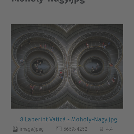
_8 Laberint Vaticà - Moholy-Nagy.jpg
image/jpeg
5669x4252
4.4