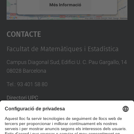
Més Informació
Accepta
Contacte
powered by
Usercentrics Consent
Management Platform
Facultat de Matemàtiques i Estadística
Campus Diagonal Sud, Edifici U. C. Pau Gargallo, 14
08028 Barcelona
Tel.
:
93 401 58 80
Directori UPC
Formulari de contacte
Llista Xarxes Socials