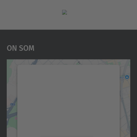
On Som
Necessitem el vostre
consentiment per carregar el
servei Google Maps!
Utilitzem un servei de tercers per incrustar
contingut del mapa que pugui recollir dades
sobre la vostra activitat. Reviseu-ne els
detalls i accepteu el servei per veure el
mapa.