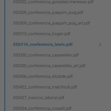
050302_conferencia_gonzalez-meneses.pdf
e
g
050309_conferencia_joaquim_puig.pdf
a
050309_conferencia_joaquim_puig_art.pdf
c
050310_conferencia_hogan.pdf
i
ó
050316_conferencia_lewis.pdf
050330_conferencia_casanelles.pdf
050330_conferencia_casanelles_art.pdf
050406_conferencia_elizalde.pdf
050422_conferencia_malchiodi.pdf
050427_insercio_laboral.pdf
050504_conferencia_rossell.pdf