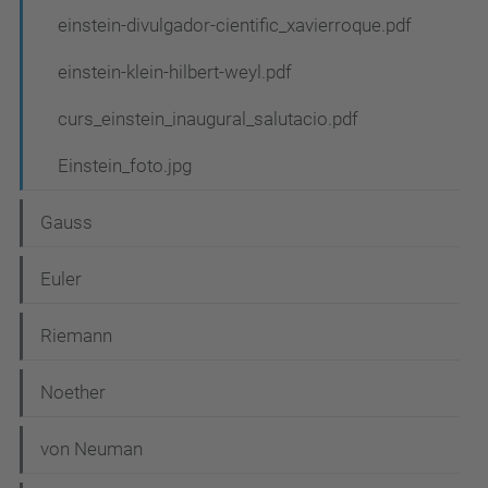
einstein-divulgador-cientific_xavierroque.pdf
einstein-klein-hilbert-weyl.pdf
curs_einstein_inaugural_salutacio.pdf
Einstein_foto.jpg
Gauss
Euler
Riemann
Noether
von Neuman