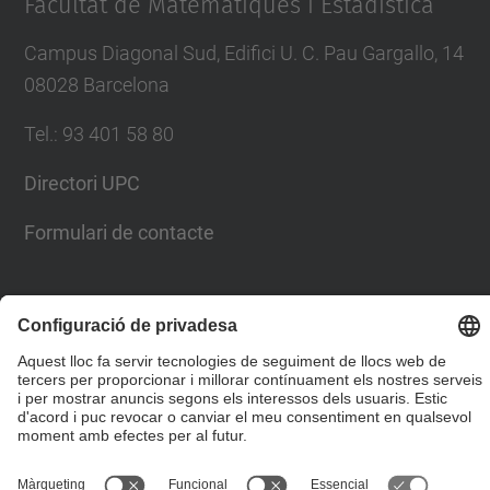
Facultat de Matemàtiques i Estadística
Campus Diagonal Sud, Edifici U. C. Pau Gargallo, 14
08028 Barcelona
Tel.
:
93 401 58 80
Directori UPC
Formulari de contacte
Llista Xarxes Socials
© UPC
Facultat de Matemàtiques i Estadí­stica.