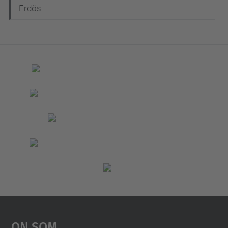
Erdös
On Som