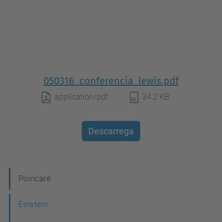
050316_conferencia_lewis.pdf
application/pdf
34.2 KB
Descarrega
N
Poincaré
a
Einstein
v