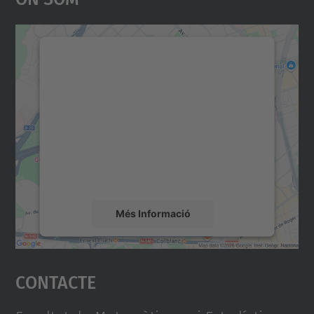
Necessitem el vostre
consentiment per carregar el
servei Google Maps!
Utilitzem un servei de tercers per incrustar
contingut del mapa que pugui recollir dades
sobre la vostra activitat. Reviseu-ne els
detalls i accepteu el servei per veure el
mapa.
Més Informació
Accepta
Contacte
powered by
Usercentrics Consent
Management Platform