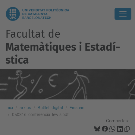
Facultat de
Matemàtiques i Estadí­
stica
Inici
arxius
Butlletí digital
Einstein
050316_conferencia_lewis.pdf
Comparteix: