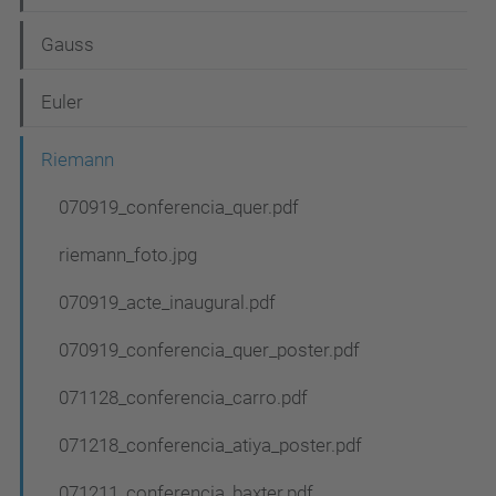
v
e
Gauss
g
Euler
a
c
Riemann
i
070919_conferencia_quer.pdf
ó
riemann_foto.jpg
070919_acte_inaugural.pdf
070919_conferencia_quer_poster.pdf
071128_conferencia_carro.pdf
071218_conferencia_atiya_poster.pdf
071211_conferencia_baxter.pdf