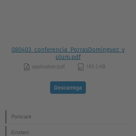
080403_conferencia_PorrasDominguez_v
olum.pdf
application/pdf
183.2 KB
Descarrega
N
Poincaré
a
Einstein