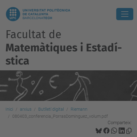
Facultat de
Matemàtiques i Estadí­
stica
Inici
arxius
Butlletí digital
Riemann
080403_conferencia_PorrasDominguez_volum.pdf
Comparteix: