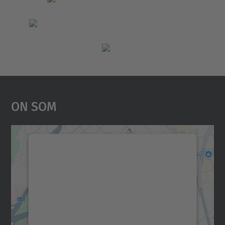
On Som
Necessitem el vostre
consentiment per carregar el
servei Google Maps!
Utilitzem un servei de tercers per incrustar
contingut del mapa que pugui recollir dades
sobre la vostra activitat. Reviseu-ne els
detalls i accepteu el servei per veure el