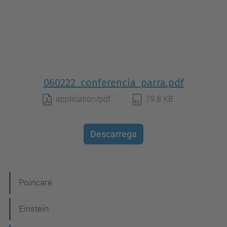
060222_conferencia_parra.pdf
application/pdf
79.8 KB
Descarrega
N
Poincaré
a
Einstein
v