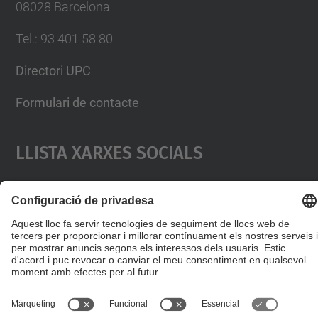
08028 Barcelona
Tel.
:
93 401 58 80
Directori UPC
Formulari de contacte
Llista Xarxes Socials
© UPC
Facultat de Matemàtiques i Estadí­stica.
Desenvolupat amb