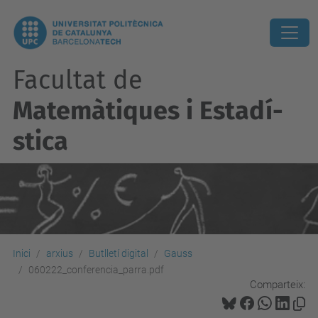
Facultat de
Matemàtiques i Estadí­
stica
Inici
arxius
Butlletí digital
Gauss
060222_conferencia_parra.pdf
Comparteix: