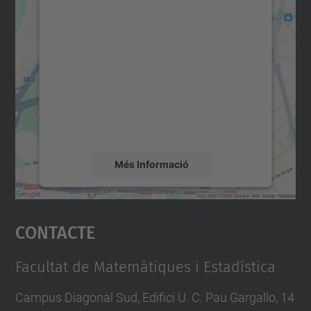
Necessitem el vostre
consentiment per carregar el
servei Google Maps!
Utilitzem un servei de tercers per incrustar
contingut del mapa que pugui recollir dades
sobre la vostra activitat. Reviseu-ne els
detalls i accepteu el servei per veure el
mapa.
Més Informació
Accepta
Contacte
powered by
Usercentrics Consent
Management Platform
Facultat de Matemàtiques i Estadística
Campus Diagonal Sud, Edifici U. C. Pau Gargallo, 14