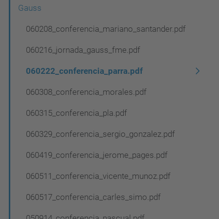
e
Gauss
g
060208_conferencia_mariano_santander.pdf
a
060216_jornada_gauss_fme.pdf
c
i
060222_conferencia_parra.pdf
ó
060308_conferencia_morales.pdf
060315_conferencia_pla.pdf
060329_conferencia_sergio_gonzalez.pdf
060419_conferencia_jerome_pages.pdf
060511_conferencia_vicente_munoz.pdf
060517_conferencia_carles_simo.pdf
050914_conferencia_pascual.pdf