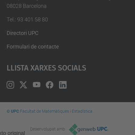
08028 Barcelona
Tel.
:
93 401 58 80
Directori UPC
Formulari de contacte
Llista Xarxes Socials
© UPC
Facultat de Matemàtiques i Estadí­stica.
Desenvolupat amb
to original