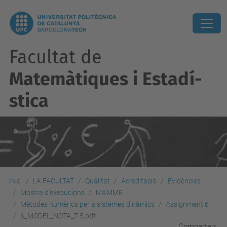
Facultat de
Matemàtiques i Estadí­
stica
Inici
LA FACULTAT
Qualitat
Acreditació
Evidències
Mostra d'execucions
MAMME
Mètodes numèrics per a sistemes dinàmics
Assignment 6
6_MODEL_NOTA_7.5.pdf
Comparteix: