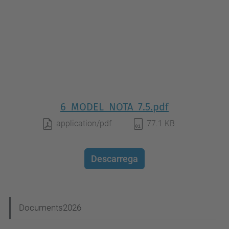
6_MODEL_NOTA_7.5.pdf
application/pdf
77.1 KB
Descarrega
N
Documents2026
a