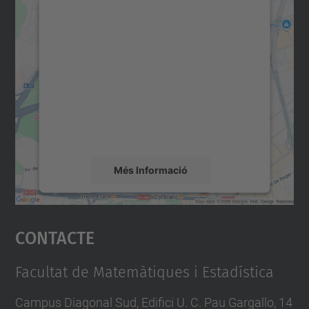
Necessitem el vostre
consentiment per carregar el
servei Google Maps!
Utilitzem un servei de tercers per incrustar
contingut del mapa que pugui recollir dades
sobre la vostra activitat. Reviseu-ne els
detalls i accepteu el servei per veure el
mapa.
Més Informació
Accepta
Contacte
powered by
Usercentrics Consent
Management Platform
Facultat de Matemàtiques i Estadística
Campus Diagonal Sud, Edifici U. C. Pau Gargallo, 14