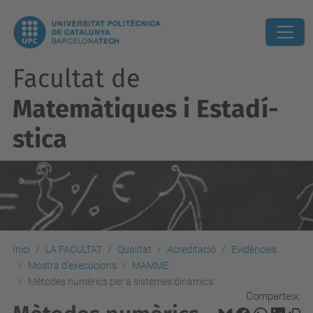
Facultat de
Matemàtiques i Estadí­
stica
Inici
LA FACULTAT
Qualitat
Acreditació
Evidències
Mostra d'execucions
MAMME
Mètodes numèrics per a sistemes dinàmics
Comparteix: