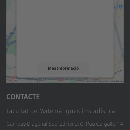
Necessitem el vostre
consentiment per carregar el
servei Google Maps!
Utilitzem un servei de tercers per incrustar
contingut del mapa que pugui recollir dades
sobre la vostra activitat. Reviseu-ne els
detalls i accepteu el servei per veure el
mapa.
Més Informació
Accepta
Contacte
powered by
Usercentrics Consent
Management Platform
Facultat de Matemàtiques i Estadística
Campus Diagonal Sud, Edifici U. C. Pau Gargallo, 14