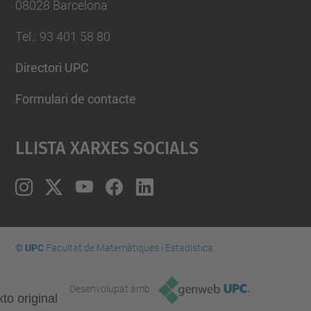
08028 Barcelona
Tel.
:
93 401 58 80
Directori UPC
Formulari de contacte
Llista Xarxes Socials
© UPC
Facultat de Matemàtiques i Estadí­stica.
Desenvolupat amb
to original