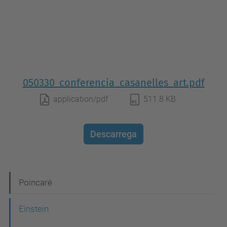
050330_conferencia_casanelles_art.pdf
application/pdf
511.8 KB
Descarrega
N
Poincaré
a
Einstein
v