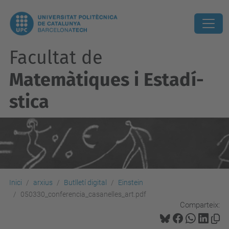
Facultat de
Matemàtiques i Estadí­
stica
Inici
arxius
Butlletí digital
Einstein
050330_conferencia_casanelles_art.pdf
Comparteix: