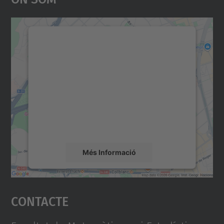
Necessitem el vostre
consentiment per carregar el
servei Google Maps!
Utilitzem un servei de tercers per incrustar
contingut del mapa que pugui recollir dades
sobre la vostra activitat. Reviseu-ne els
detalls i accepteu el servei per veure el
mapa.
Més Informació
Accepta
Contacte
powered by
Usercentrics Consent
Management Platform