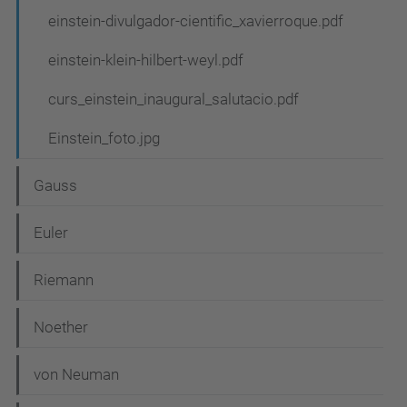
einstein-divulgador-cientific_xavierroque.pdf
einstein-klein-hilbert-weyl.pdf
curs_einstein_inaugural_salutacio.pdf
Einstein_foto.jpg
Gauss
Euler
Riemann
Noether
von Neuman