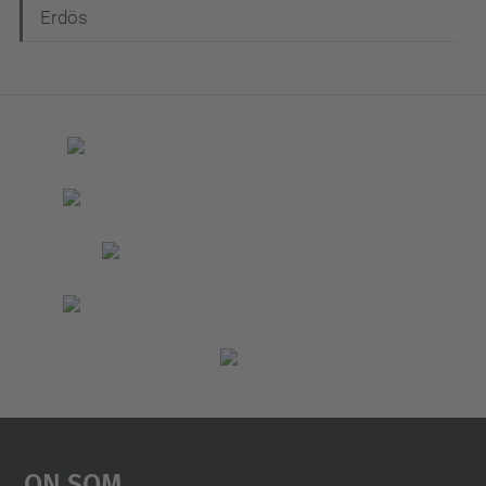
Erdös
On Som