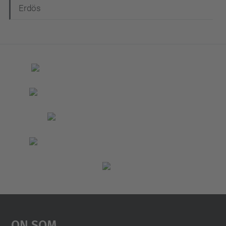
Erdös
On Som