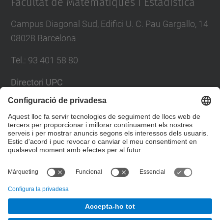
Facultat de Matemàtiques i Estadística
Campus Diagonal Sud, Edifici U. C. Pau Gargallo, 14
08028 Barcelona
Tel.
:
93 401 58 80
Directori UPC
Formulari de contacte
Llista Xarxes Socials
© UPC
Facultat de Matemàtiques i Estadí­stica.