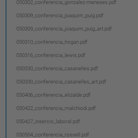
050302_conferencia_gonzalez-meneses.pdf
e
g
050309_conferencia_joaquim_puig.pdf
a
050309_conferencia_joaquim_puig_art.pdf
c
050310_conferencia_hogan.pdf
i
ó
050316_conferencia_lewis.pdf
050330_conferencia_casanelles.pdf
050330_conferencia_casanelles_art.pdf
050406_conferencia_elizalde.pdf
050422_conferencia_malchiodi.pdf
050427_insercio_laboral.pdf
050504_conferencia_rossell.pdf