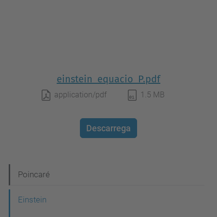
einstein_equacio_P.pdf
application/pdf
1.5 MB
Descarrega
N
Poincaré
a
Einstein
v