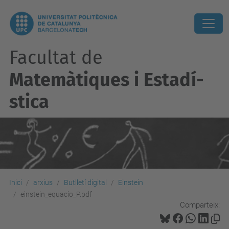
Facultat de
Matemàtiques i Estadí­
stica
Inici
arxius
Butlletí digital
Einstein
einstein_equacio_P.pdf
Comparteix: