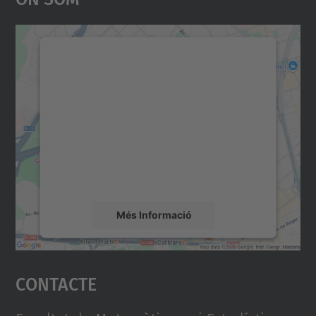
Necessitem el vostre
consentiment per carregar el
servei Google Maps!
Utilitzem un servei de tercers per incrustar
contingut del mapa que pugui recollir dades
sobre la vostra activitat. Reviseu-ne els
detalls i accepteu el servei per veure el
mapa.
Més Informació
Accepta
Contacte
powered by
Usercentrics Consent
Management Platform