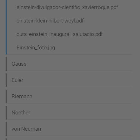
einstein-divulgador-cientific_xavierroque.pdf
einstein-klein-hilbert-weyl.pdf
curs_einstein_inaugural_salutacio.pdf
Einstein_foto.jpg
Gauss
Euler
Riemann
Noether
von Neuman