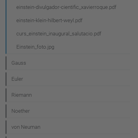
einstein-divulgador-cientific_xavierroque.pdf
einstein-klein-hilbert-weyl.pdf
curs_einstein_inaugural_salutacio.pdf
Einstein_foto.jpg
Gauss
Euler
Riemann
Noether
von Neuman