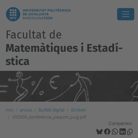
Facultat de
Matemàtiques i Estadí­
stica
Inici
arxius
Butlletí digital
Einstein
050309_conferencia_joaquim_puig.pdf
Comparteix: