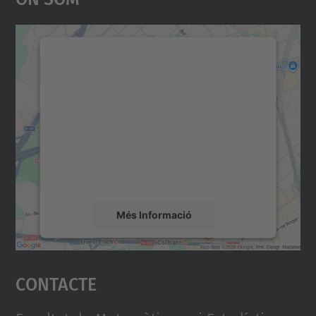
Necessitem el vostre
consentiment per carregar el
servei Google Maps!
Utilitzem un servei de tercers per incrustar
contingut del mapa que pugui recollir dades
sobre la vostra activitat. Reviseu-ne els
detalls i accepteu el servei per veure el
mapa.
Més Informació
Accepta
Contacte
powered by
Usercentrics Consent
Management Platform