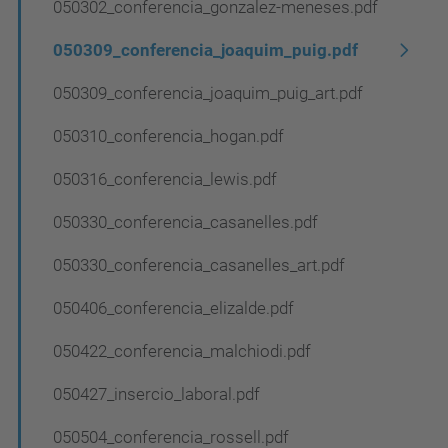
050302_conferencia_gonzalez-meneses.pdf
e
g
050309_conferencia_joaquim_puig.pdf
a
050309_conferencia_joaquim_puig_art.pdf
c
050310_conferencia_hogan.pdf
i
ó
050316_conferencia_lewis.pdf
050330_conferencia_casanelles.pdf
050330_conferencia_casanelles_art.pdf
050406_conferencia_elizalde.pdf
050422_conferencia_malchiodi.pdf
050427_insercio_laboral.pdf
050504_conferencia_rossell.pdf