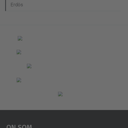
Erdös
On Som