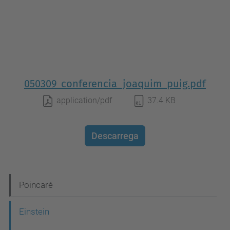
050309_conferencia_joaquim_puig.pdf
application/pdf
37.4 KB
Descarrega
N
Poincaré
a
Einstein
v