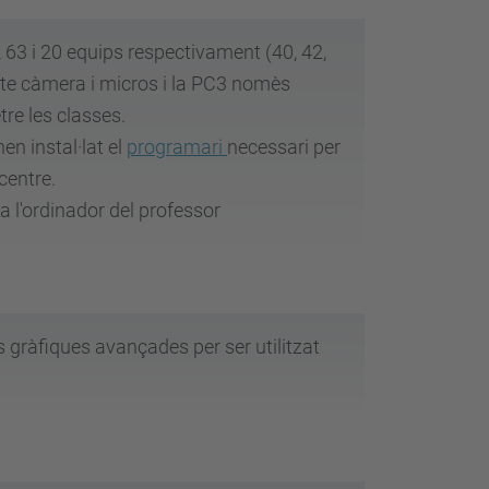
 63 i 20 equips respectivament (40, 42,
 te càmera i micros i la PC3
nomès
re les classes.
n instal·lat el
programari
necessari per
 centre.
a l'ordinador del professor
 gràfiques avançades per ser utilitzat