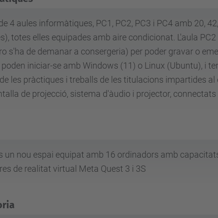
e 4 aules informàtiques, PC1, PC2, PC3 i PC4 amb 20, 42,
s), totes elles equipades amb aire condicionat. L'aula PC2
ro s'ha de demanar a consergeria) per poder gravar o emet
 poden iniciar-se amb Windows (11) o Linux (Ubuntu), i tene
 de les pràctiques i treballs de les titulacions impartides al
lla de projecció, sistema d'àudio i projector, connectats 
 és un nou espai equipat amb 16 ordinadors amb capacitats
res de realitat virtual Meta Quest 3 i 3S
oria