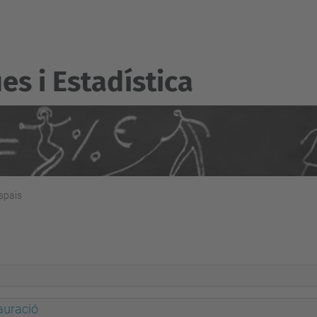
s i Estadí­stica
spais
tauració