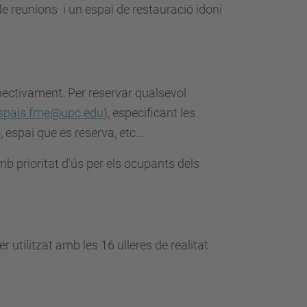
e reunions i un espai de restauració idoni
spectivament. Per reservar qualsevol
espais.fme@upc.edu
), especificant les
espai que es reserva, etc...
b prioritat d'ús per els ocupants dels
utilitzat amb les 16 ulleres de realitat