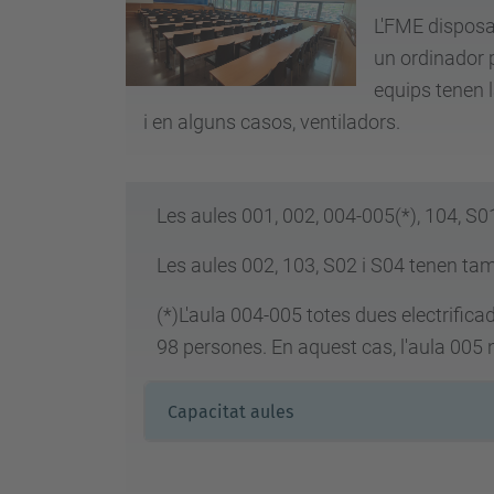
L'FME disposa
un ordinador p
equips tenen 
i en alguns casos, ventiladors.
Les aules 001, 002, 004-005(*), 104, S01
Les aules 002, 103, S02 i S04 tenen ta
(*)L'aula 004-005 totes dues electrifi
98 persones. En aquest cas, l'aula 005
Capacitat aules