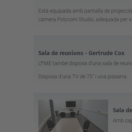
Està equipada amb pantalla de projecció,
càmera Polycom Studio, adequada per v
Sala de reunions - Gertrude Cox
L'FME també disposa d'una sala de reuni
Disposa d'una TV de 75" i una pissarra.
Sala d
Amb capa