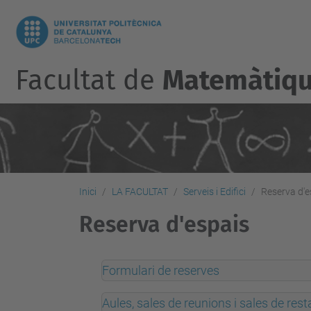
Facultat de
Matemàtique
Inici
LA FACULTAT
Serveis i Edifici
Reserva d'e
Reserva d'espais
Formulari de reserves
Aules, sales de reunions i sales de res