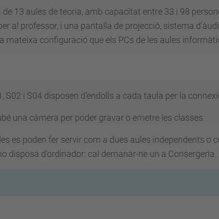
 de 13 aules de teoria, amb capacitat entre 33 i 98 person
er al professor, i una pantalla de projecció, sistema d'àudi
la mateixa configuració que els PCs de les aules informàt
, S02 i S04 disposen d'endolls a cada taula per la connexió
mbé una càmera per poder gravar o emetre les classes.
cades es poden fer servir com a dues aules independents o
 no disposa d'ordinador: cal demanar-ne un a Consergeria.