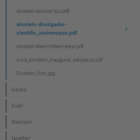
einstein-asorey-tcu.pdf
einstein-divulgador-
cientific_xavierroque.pdf
einstein-klein-hilbert-weyl.pdf
curs_einstein_inaugural_salutacio.pdf
Einstein_foto.jpg
Gauss
Euler
Riemann
Noether