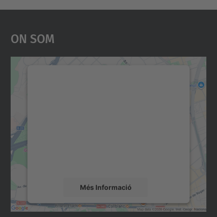
On Som
Necessitem el vostre
consentiment per carregar el
servei Google Maps!
Utilitzem un servei de tercers per incrustar
contingut del mapa que pugui recollir dades
sobre la vostra activitat. Reviseu-ne els
detalls i accepteu el servei per veure el
mapa.
Més Informació
Accepta