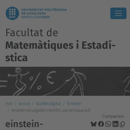
Facultat de
Matemàtiques i Estadí­
stica
Inici
arxius
Butlletí digital
Einstein
einstein-divulgador-cientific_xavierroque.pdf
Comparteix:
einstein-