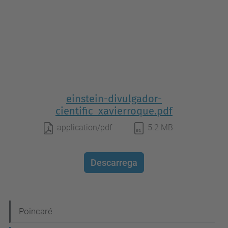
einstein-divulgador-
cientific_xavierroque.pdf
application/pdf
5.2 MB
Descarrega
N
Poincaré