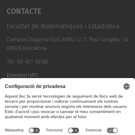
Contacte
powered by
Usercentrics Consent
Management Platform
Facultat de Matemàtiques i Estadística
Campus Diagonal Sud, Edifici U. C. Pau Gargallo, 14
08028 Barcelona
Tel.
:
93 401 58 80
Directori UPC
Formulari de contacte
Llista Xarxes Socials