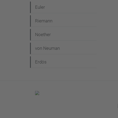
Euler
Riemann
Noether
von Neuman
Erdös