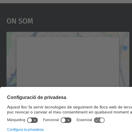
On Som
Necessitem el vostre consentiment
per carregar el servei Google Maps!
Utilitzem un servei de tercers per incrustar
contingut del mapa que pugui recollir dades
sobre la vostra activitat. Reviseu-ne els
detalls i accepteu el servei per veure el mapa.
Més Informació
Accepta
powered by
Usercentrics Consent
Management Platform