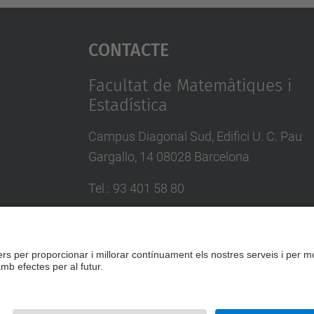
Contacte
Facultat de Matemàtiques i
Estadística
Campus Diagonal Sud, Edifici U. C. Pau
Gargallo, 14 08028 Barcelona
Tel.
:
93 401 58 80
Directori UPC
Formulari de contacte