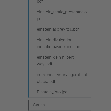
pdf
einstein_triptic_presentacio.
pdf
einstein-asorey-tcu.pdf
einstein-divulgador-
cientific_xavierroque.pdf
einstein-klein-hilbert-
weyl.pdf
curs_einstein_inaugural_sal
utacio.pdf
Einstein_foto.jpg
Gauss