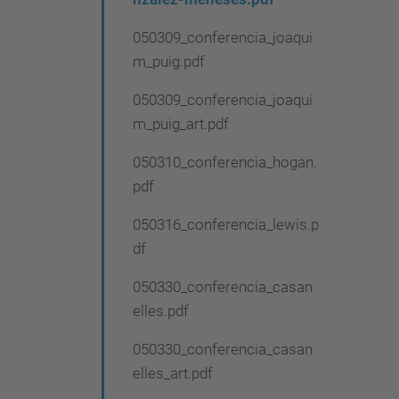
g
a
050309_conferencia_joaqui
m_puig.pdf
c
i
050309_conferencia_joaqui
m_puig_art.pdf
ó
050310_conferencia_hogan.
pdf
050316_conferencia_lewis.p
df
050330_conferencia_casan
elles.pdf
050330_conferencia_casan
elles_art.pdf