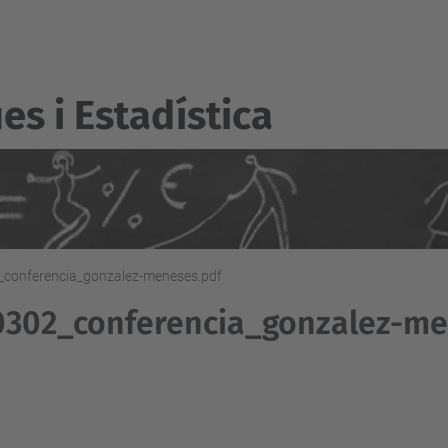
s i Estadí­stica
conferencia_gonzalez-meneses.pdf
0302_conferencia_gonzalez-me