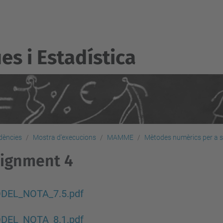
s i Estadí­stica
dències
Mostra d'execucions
MAMME
Mètodes numèrics per a 
ignment 4
DEL_NOTA_7.5.pdf
DEL_NOTA_8.1.pdf