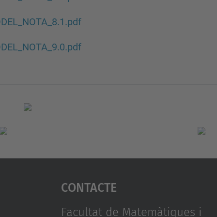
DEL_NOTA_8.1.pdf
DEL_NOTA_9.0.pdf
Contacte
Facultat de Matemàtiques i