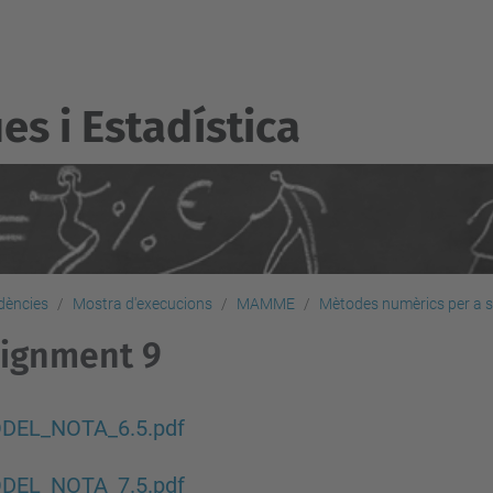
s i Estadí­stica
dències
Mostra d'execucions
MAMME
Mètodes numèrics per a 
ignment 9
DEL_NOTA_6.5.pdf
DEL_NOTA_7.5.pdf