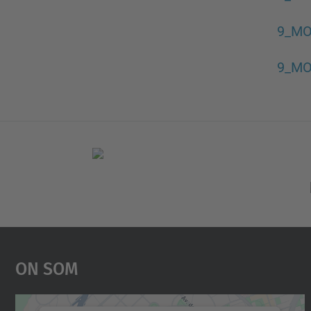
g
a
9_MO
c
9_MO
i
ó
On Som