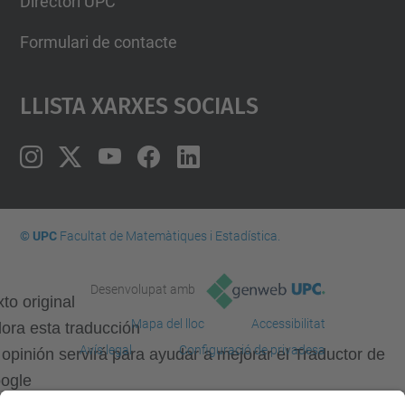
Directori UPC
Formulari de contacte
Llista Xarxes Socials
© UPC
Facultat de Matemàtiques i Estadí­stica.
Desenvolupat amb
to original
Mapa del lloc
Accessibilitat
lora esta traducción
Avís legal
Configuració de privadesa
 opinión servirá para ayudar a mejorar el Traductor de
ogle