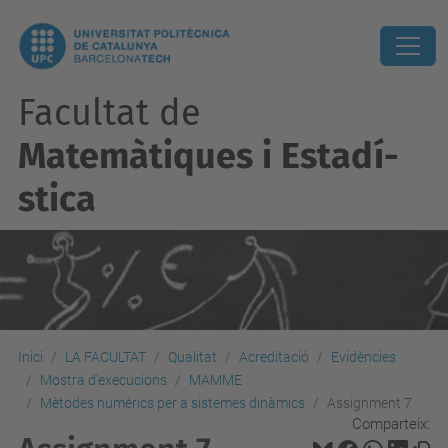
Facultat de
Matemàtiques i Estadí­
stica
Inici
LA FACULTAT
Qualitat
Acreditació
Evidències
Mostra d'execucions
MAMME
Mètodes numèrics per a sistemes dinàmics
Assignment 7
Comparteix: