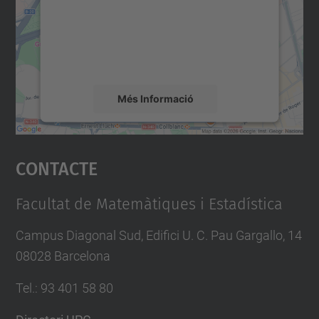
Utilitzem un servei de tercers per incrustar
contingut del mapa que pugui recollir dades
sobre la vostra activitat. Reviseu-ne els
detalls i accepteu el servei per veure el
mapa.
Més Informació
Accepta
Contacte
powered by
Usercentrics Consent
Management Platform
Facultat de Matemàtiques i Estadística
Campus Diagonal Sud, Edifici U. C. Pau Gargallo, 14
08028 Barcelona
Tel.
:
93 401 58 80