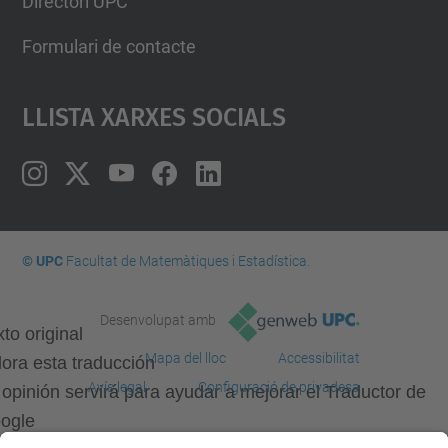
Directori UPC
Formulari de contacte
Llista Xarxes Socials
© UPC
Facultat de Matemàtiques i Estadí­stica.
Desenvolupat amb
to original
Mapa del lloc
Accessibilitat
lora esta traducción
Avís legal
Configuració de privadesa
 opinión servirá para ayudar a mejorar el Traductor de
ogle