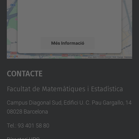
Utilitzem un servei de tercers per incrustar
contingut del mapa que pugui recollir dades
sobre la vostra activitat. Reviseu-ne els
detalls i accepteu el servei per veure el
mapa.
Més Informació
Accepta
Contacte
powered by
Usercentrics Consent
Management Platform
Facultat de Matemàtiques i Estadística
Campus Diagonal Sud, Edifici U. C. Pau Gargallo, 14
08028 Barcelona
Tel.
:
93 401 58 80