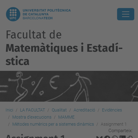
Facultat de
Matemàtiques i Estadí­
stica
Inici
LA FACULTAT
Qualitat
Acreditació
Evidències
Mostra d'execucions
MAMME
Mètodes numèrics per a sistemes dinàmics
Assignment 1
Comparteix: