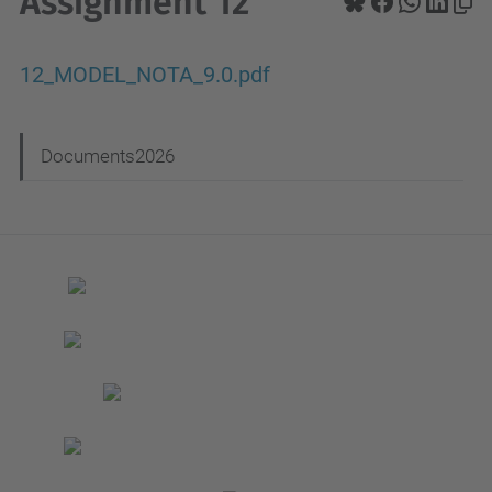
Assignment 12
12_MODEL_NOTA_9.0.pdf
N
Documents2026
a
v
e
g
a
c
i
ó