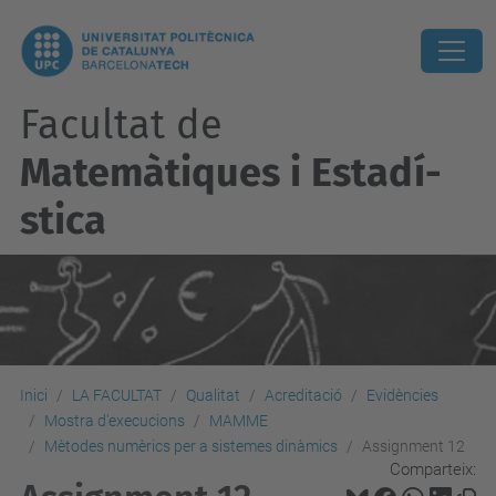
Facultat de
Matemàtiques i Estadí­
stica
Inici
LA FACULTAT
Qualitat
Acreditació
Evidències
Mostra d'execucions
MAMME
Mètodes numèrics per a sistemes dinàmics
Assignment 12
Comparteix: