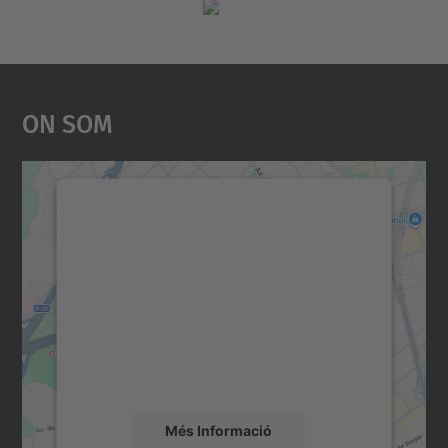
On Som
Necessitem el vostre
consentiment per carregar el
servei Google Maps!
Utilitzem un servei de tercers per incrustar
contingut del mapa que pugui recollir dades
sobre la vostra activitat. Reviseu-ne els
detalls i accepteu el servei per veure el
mapa.
Més Informació