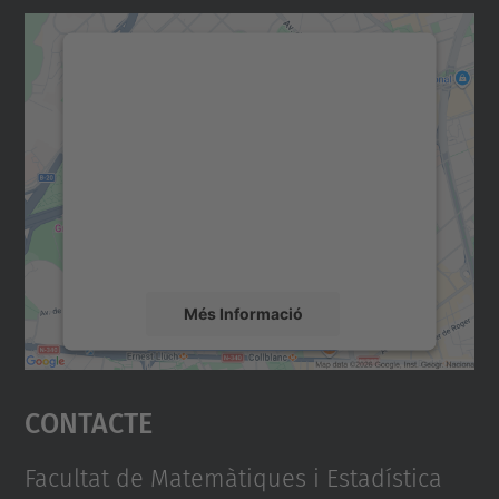
Necessitem el vostre
consentiment per carregar el
servei Google Maps!
Utilitzem un servei de tercers per incrustar
contingut del mapa que pugui recollir dades
sobre la vostra activitat. Reviseu-ne els
detalls i accepteu el servei per veure el
mapa.
Més Informació
Accepta
Contacte
powered by
Usercentrics Consent
Management Platform
Facultat de Matemàtiques i Estadística