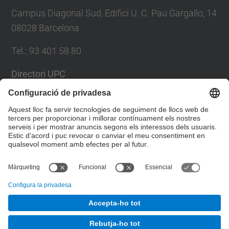
Campus Diagonal Sud, Edifici U. C. Pau Gargallo, 14
08028 Barcelona
Tel.
:
93 401 58 80
Directori UPC
Formulari de contacte
Llista Xarxes Socials
© UPC
Facultat de Matemàtiques i Estadí­stica.