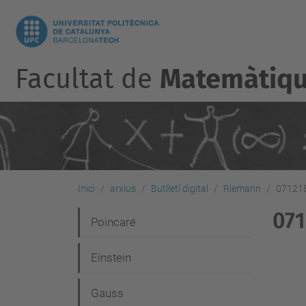
Facultat de
Matemàtique
Inici
arxius
Butlletí digital
Riemann
071218
071
N
Poincaré
a
Einstein
v
e
Gauss