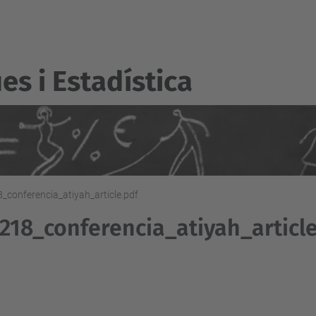
s i Estadí­stica
_conferencia_atiyah_article.pdf
218_conferencia_atiyah_article