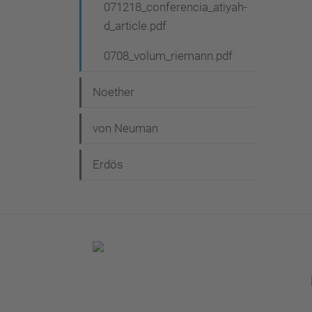
071218_conferencia_atiyah-
d_article.pdf
0708_volum_riemann.pdf
Noether
von Neuman
Erdös