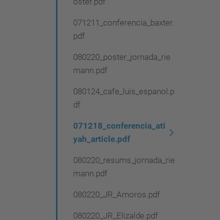
oster.pdf
071211_conferencia_baxter.
pdf
080220_poster_jornada_rie
mann.pdf
080124_cafe_luis_espanol.p
df
071218_conferencia_ati
yah_article.pdf
080220_resums_jornada_rie
mann.pdf
080220_JR_Amoros.pdf
080220_JR_Elizalde.pdf