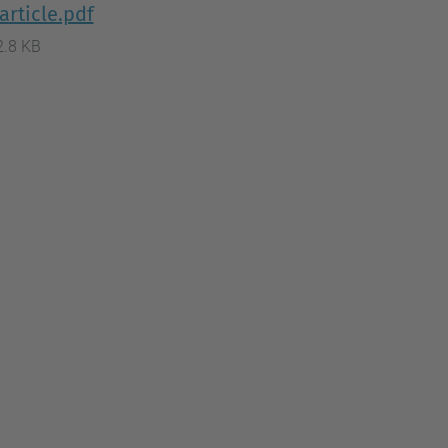
rticle.pdf
2.8 KB