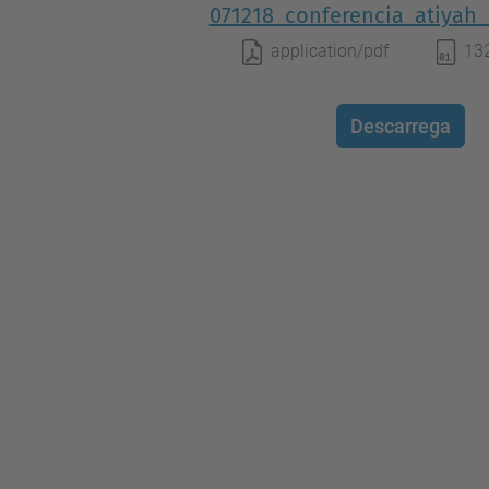
071218_conferencia_atiyah_a
application/pdf
13
Descarrega