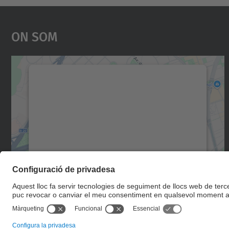
On Som
Necessitem el vostre consentiment
per carregar el servei Google Maps!
Utilitzem un servei de tercers per incrustar
contingut del mapa que pugui recollir dades
sobre la vostra activitat. Reviseu-ne els
detalls i accepteu el servei per veure el mapa.
Més Informació
Accepta
powered by
Usercentrics Consent
Management Platform