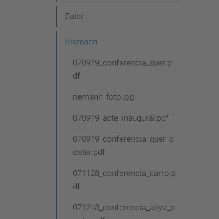
g
Euler
a
c
Riemann
i
070919_conferencia_quer.p
ó
df
riemann_foto.jpg
070919_acte_inaugural.pdf
070919_conferencia_quer_p
oster.pdf
071128_conferencia_carro.p
df
071218_conferencia_atiya_p