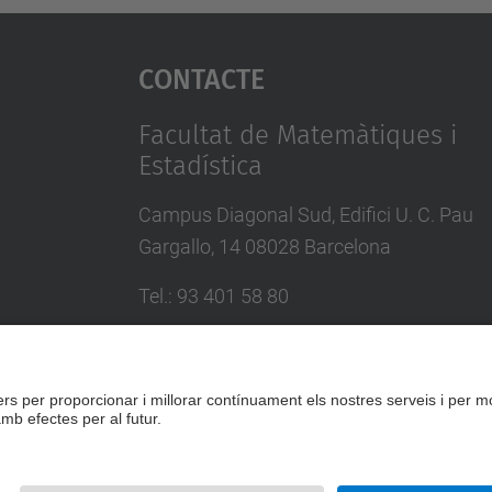
Contacte
Facultat de Matemàtiques i
Estadística
Campus Diagonal Sud, Edifici U. C. Pau
Gargallo, 14 08028 Barcelona
Tel.
:
93 401 58 80
Directori UPC
Formulari de contacte