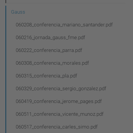
v
e
Gauss
g
060208_conferencia_mariano_santander.pdf
a
060216_jornada_gauss_fme.pdf
c
i
060222_conferencia_parra.pdf
ó
060308_conferencia_morales.pdf
060315_conferencia_pla.pdf
060329_conferencia_sergio_gonzalez.pdf
060419_conferencia_jerome_pages.pdf
060511_conferencia_vicente_munoz.pdf
060517_conferencia_carles_simo.pdf