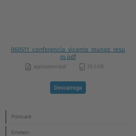
060511_conferencia_vicente_munoz_resu
m.pdf
application/pdf
33.0 KB
Descarrega
N
Poincaré
a
Einstein