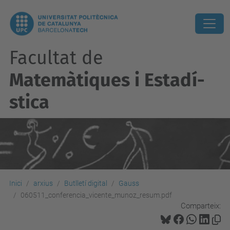
Facultat de
Matemàtiques i Estadí­
stica
Inici
arxius
Butlletí digital
Gauss
060511_conferencia_vicente_munoz_resum.pdf
Comparteix: