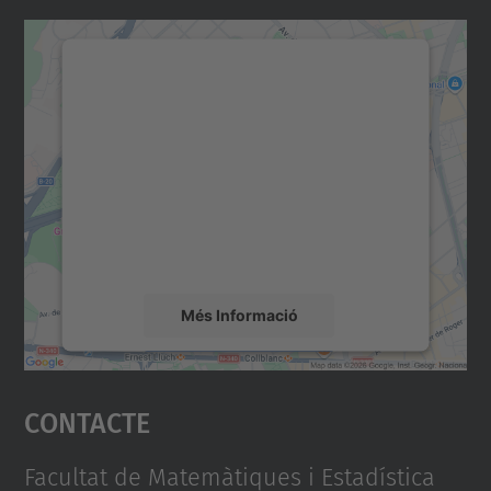
Necessitem el vostre
consentiment per carregar el
servei Google Maps!
Utilitzem un servei de tercers per incrustar
contingut del mapa que pugui recollir dades
sobre la vostra activitat. Reviseu-ne els
detalls i accepteu el servei per veure el
mapa.
Més Informació
Accepta
Contacte
powered by
Usercentrics Consent
Management Platform
Facultat de Matemàtiques i Estadística