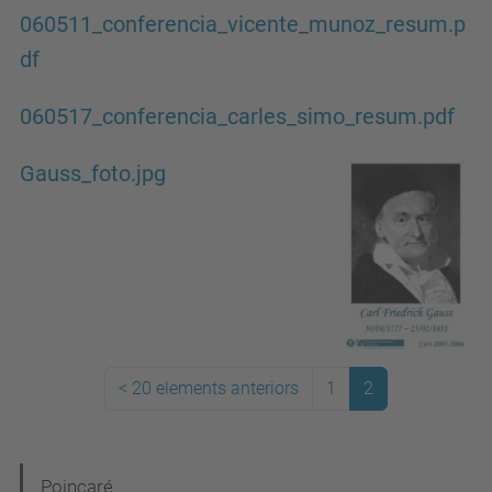
060511_conferencia_vicente_munoz_resum.p
df
060517_conferencia_carles_simo_resum.pdf
Gauss_foto.jpg
<
20 elements anteriors
1
2
N
Poincaré