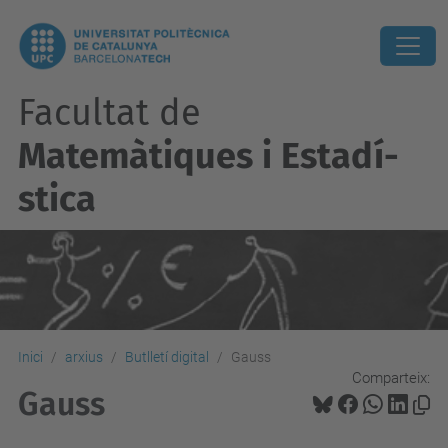
Facultat de
Matemàtiques i Estadí­
stica
Inici
arxius
Butlletí digital
Gauss
Comparteix:
Gauss