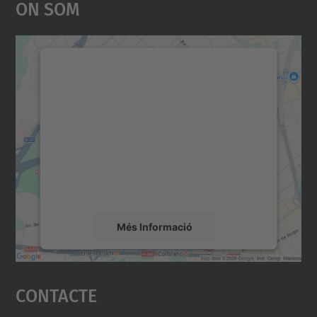
On Som
Necessitem el vostre
consentiment per carregar el
servei Google Maps!
Utilitzem un servei de tercers per incrustar
contingut del mapa que pugui recollir dades
sobre la vostra activitat. Reviseu-ne els
detalls i accepteu el servei per veure el
mapa.
Més Informació
Accepta
Contacte
powered by
Usercentrics Consent
Management Platform