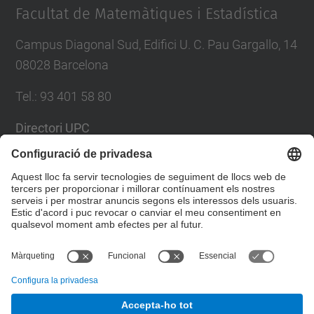
Facultat de Matemàtiques i Estadística
Campus Diagonal Sud, Edifici U. C. Pau Gargallo, 14
08028 Barcelona
Tel.
:
93 401 58 80
Directori UPC
Formulari de contacte
Llista Xarxes Socials
© UPC
Facultat de Matemàtiques i Estadí­stica.