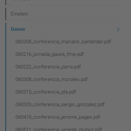
a
Einstein
v
e
Gauss
g
060208_conferencia_mariano_santander.pdf
a
060216_jornada_gauss_fme.pdf
c
i
060222_conferencia_parra.pdf
ó
060308_conferencia_morales.pdf
060315_conferencia_pla.pdf
060329_conferencia_sergio_gonzalez.pdf
060419_conferencia_jerome_pages.pdf
060511_conferencia_vicente_munoz.pdf