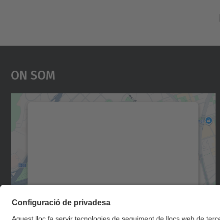
On Som
Necessitem el vostre consentiment
per carregar el servei Google Maps!
Utilitzem un servei de tercers per incrustar
contingut del mapa que pugui recollir dades
sobre la vostra activitat. Reviseu-ne els
detalls i accepteu el servei per veure el mapa.
Més Informació