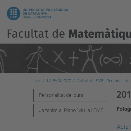
Facultat de
Matemàtique
Inici
LA FACULTAT
Activitats FME - Personalitat 
201
N
Personalitat del curs
a
Fotogr
Ja tenim el Piano "viu" a l'FME
v
e
Acte 