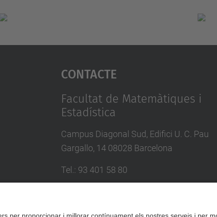
Contacte
Facultat de Matemàtiques i
Estadística
Campus Diagonal Sud, Edifici U. C. Pau
Gargallo, 14 08028 Barcelona
Tel.
:
93 401 58 80
Directori UPC
Formulari de contacte