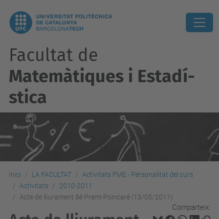
Facultat de
Matemàtiques i Estadí­
stica
Inici
LA FACULTAT
Activitats FME - Personalitat del curs
Activitats
2010-2011
Acte de lliurament 8è Premi Poincaré (13/05/2011)
Comparteix: