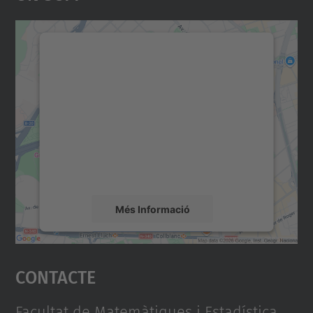
Necessitem el vostre
consentiment per carregar el
servei Google Maps!
Utilitzem un servei de tercers per incrustar
contingut del mapa que pugui recollir dades
sobre la vostra activitat. Reviseu-ne els
detalls i accepteu el servei per veure el
mapa.
Més Informació
Accepta
Contacte
powered by
Usercentrics Consent
Management Platform
Facultat de Matemàtiques i Estadística