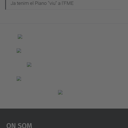
Ja tenim el Piano "viu" a l'FME
v
e
g
a
c
i
ó
On Som