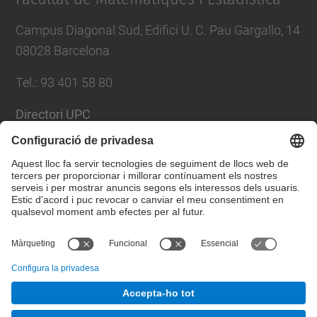
Campus Diagonal Sud, Edifici U. C. Pau Gargallo, 14
08028 Barcelona
Tel.
:
93 401 58 80
Directori UPC
Formulari de contacte
Llista Xarxes Socials
© UPC
Facultat de Matemàtiques i Estadí­stica.