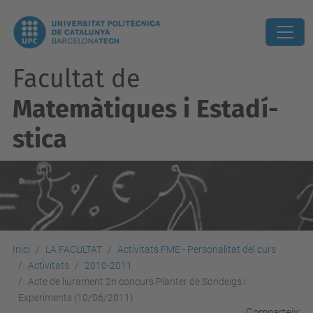
Facultat de
Matemàtiques i Estadí­
stica
Inici
LA FACULTAT
Activitats FME - Personalitat del curs
Activitats
2010-2011
Acte de liurament 2n concurs Planter de Sondeigs i
Experiments (10/06/2011)
Comparteix: