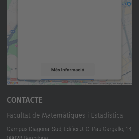
Necessitem el vostre
consentiment per carregar el
servei Google Maps!
Utilitzem un servei de tercers per incrustar
contingut del mapa que pugui recollir dades
sobre la vostra activitat. Reviseu-ne els
detalls i accepteu el servei per veure el
mapa.
Més Informació
Accepta
Contacte
powered by
Usercentrics Consent
Management Platform
Facultat de Matemàtiques i Estadística
Campus Diagonal Sud, Edifici U. C. Pau Gargallo, 14
08028 Barcelona