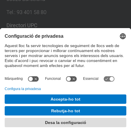
Tel.
:
93 401 58 80
Directori UPC
Formulari de contacte
Llista Xarxes Socials
© UPC
Facultat de Matemàtiques i Estadí­stica.
Desenvolupat amb
Mapa del lloc
Accessibilitat