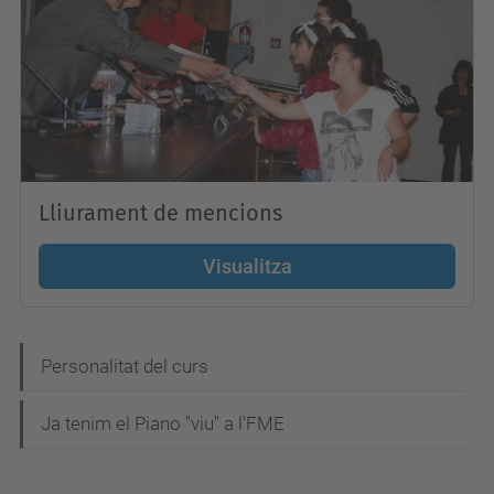
Lliurament de mencions
Visualitza
N
Personalitat del curs
a
Ja tenim el Piano "viu" a l'FME
v
e