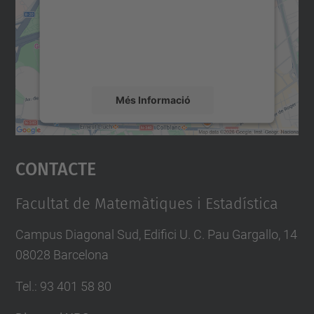
Utilitzem un servei de tercers per incrustar
contingut del mapa que pugui recollir dades
sobre la vostra activitat. Reviseu-ne els
detalls i accepteu el servei per veure el
mapa.
Més Informació
Accepta
Contacte
powered by
Usercentrics Consent
Management Platform
Facultat de Matemàtiques i Estadística
Campus Diagonal Sud, Edifici U. C. Pau Gargallo, 14
08028 Barcelona
Tel.
:
93 401 58 80