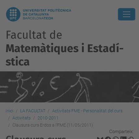
Facultat de
Matemàtiques i Estadí­
stica
Inici
LA FACULTAT
Activitats FME - Personalitat del curs
Activitats
2010-2011
Clausura curs Erdos a l'FME (11/05/2011)
Comparteix: