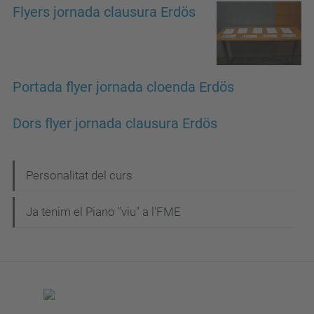
Flyers jornada clausura Erdös
Portada flyer jornada cloenda Erdös
Dors flyer jornada clausura Erdös
N
Personalitat del curs
a
Ja tenim el Piano "viu" a l'FME
v
e
g
a