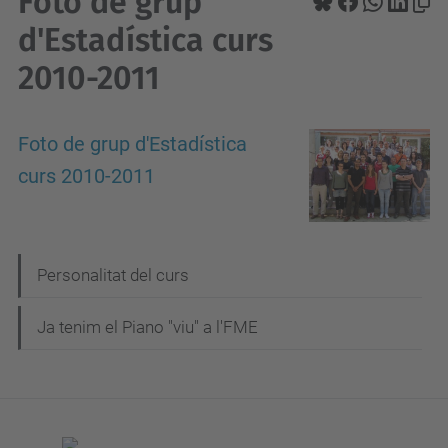
Foto de grup
d'Estadística curs
2010-2011
Foto de grup d'Estadística
curs 2010-2011
N
Personalitat del curs
a
Ja tenim el Piano "viu" a l'FME
v
e
g
a