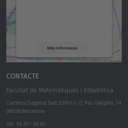
Utilitzem un servei de tercers per incrustar
contingut del mapa que pugui recollir dades
sobre la vostra activitat. Reviseu-ne els
detalls i accepteu el servei per veure el
mapa.
Més Informació
Accepta
Contacte
powered by
Usercentrics Consent
Management Platform
Facultat de Matemàtiques i Estadística
Campus Diagonal Sud, Edifici U. C. Pau Gargallo, 14
08028 Barcelona
Tel.
:
93 401 58 80