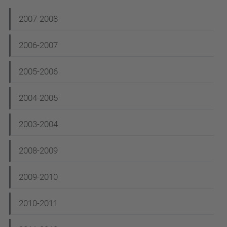
N
2007-2008
a
2006-2007
v
e
2005-2006
g
2004-2005
a
c
2003-2004
i
2008-2009
ó
2009-2010
2010-2011