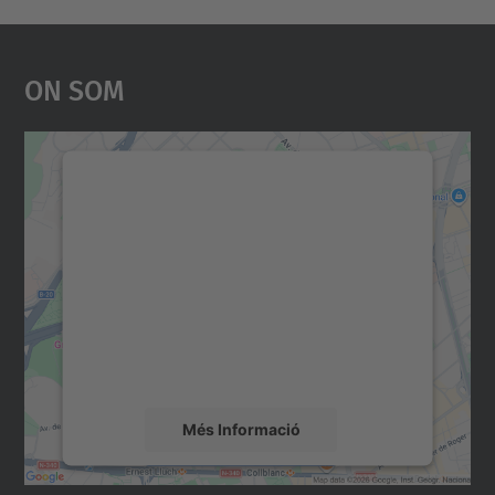
On Som
Necessitem el vostre
consentiment per carregar el
servei Google Maps!
Utilitzem un servei de tercers per incrustar
contingut del mapa que pugui recollir dades
sobre la vostra activitat. Reviseu-ne els
detalls i accepteu el servei per veure el
mapa.
Més Informació
Accepta