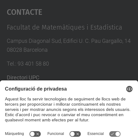
Contacte
powered by
Usercentrics Consent
Management Platform
Facultat de Matemàtiques i Estadística
Campus Diagonal Sud, Edifici U. C. Pau Gargallo, 14
08028 Barcelona
Tel.
:
93 401 58 80
Directori UPC
Formulari de contacte
Llista Xarxes Socials