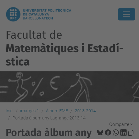
Facultat de
Matemàtiques i Estadí­
stica
Inici
imatges 1
Àlbum FME
2013-2014
Portada àlbum any Lagrange 2013-14
Comparteix:
Portada àlbum any