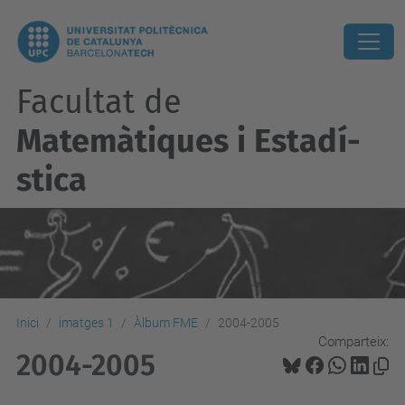
Facultat de
Matemàtiques i Estadí­
stica
Inici
imatges 1
Àlbum FME
2004-2005
Comparteix:
2004-2005