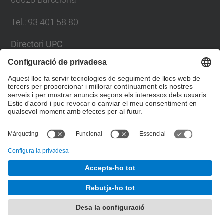
Tel.
:
93 401 58 80
Directori UPC
Formulari de contacte
Llista Xarxes Socials
© UPC
Facultat de Matemàtiques i Estadí­stica.
Desenvolupat amb
Mapa del lloc
Accessibilitat