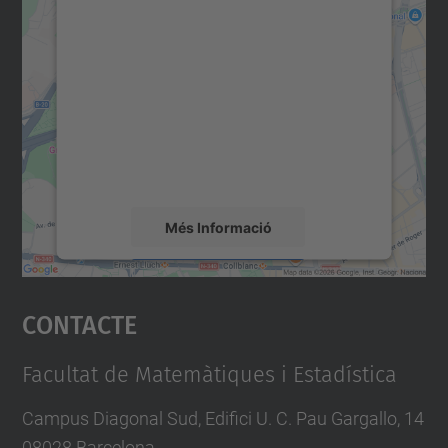
Necessitem el vostre
consentiment per carregar el
servei Google Maps!
Utilitzem un servei de tercers per incrustar
contingut del mapa que pugui recollir dades
sobre la vostra activitat. Reviseu-ne els
detalls i accepteu el servei per veure el
mapa.
Més Informació
Accepta
Contacte
powered by
Usercentrics Consent
Management Platform
Facultat de Matemàtiques i Estadística
Campus Diagonal Sud, Edifici U. C. Pau Gargallo, 14
08028 Barcelona