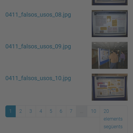
0411_falsos_usos_08.jpg
0411_falsos_usos_09.jpg
0411_falsos_usos_10.jpg
1
2
3
4
5
6
7
...
10
20
elements
següents