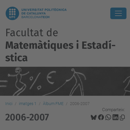
Facultat de
Matemàtiques i Estadí­
stica
Inici
imatges 1
Àlbum FME
2006-2007
Comparteix:
2006-2007