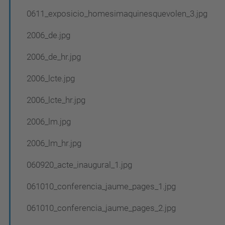
i
ó
0611_exposicio_homesimaquinesquevolen_3.jpg
2006_de.jpg
2006_de_hr.jpg
2006_lcte.jpg
2006_lcte_hr.jpg
2006_lm.jpg
2006_lm_hr.jpg
060920_acte_inaugural_1.jpg
061010_conferencia_jaume_pages_1.jpg
061010_conferencia_jaume_pages_2.jpg