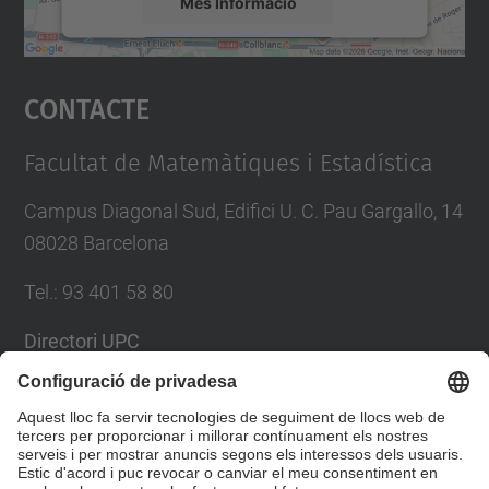
Més Informació
Accepta
Contacte
powered by
Usercentrics Consent
Management Platform
Facultat de Matemàtiques i Estadística
Campus Diagonal Sud, Edifici U. C. Pau Gargallo, 14
08028 Barcelona
Tel.
:
93 401 58 80
Directori UPC
Formulari de contacte
Llista Xarxes Socials