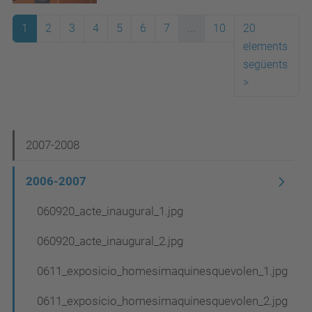
1
2
3
4
5
6
7
...
10
20
elements
següents
>
N
2007-2008
a
2006-2007
v
060920_acte_inaugural_1.jpg
e
g
060920_acte_inaugural_2.jpg
a
0611_exposicio_homesimaquinesquevolen_1.jpg
c
0611_exposicio_homesimaquinesquevolen_2.jpg