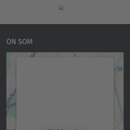
On Som
Necessitem el vostre
consentiment per carregar el
servei Google Maps!
Utilitzem un servei de tercers per incrustar
contingut del mapa que pugui recollir dades
sobre la vostra activitat. Reviseu-ne els
detalls i accepteu el servei per veure el
mapa.