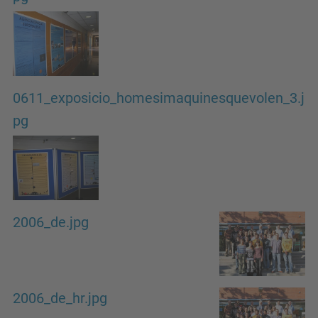
0611_exposicio_homesimaquinesquevolen_3.j
pg
2006_de.jpg
2006_de_hr.jpg