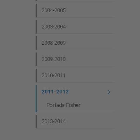
g
2004-2005
a
c
2003-2004
i
2008-2009
ó
2009-2010
2010-2011
2011-2012
Portada Fisher
2013-2014