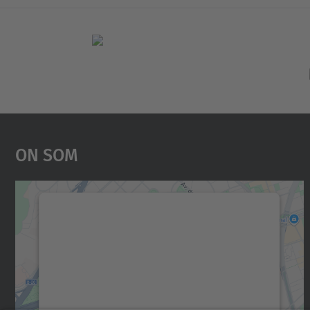
On Som
Necessitem el vostre consentiment
per carregar el servei Google Maps!
Utilitzem un servei de tercers per incrustar
contingut del mapa que pugui recollir dades
sobre la vostra activitat. Reviseu-ne els
detalls i accepteu el servei per veure el mapa.