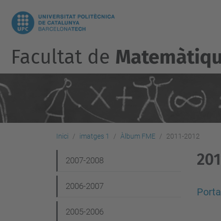
Facultat de
Matemàtique
Inici
imatges 1
Àlbum FME
2011-2012
201
N
2007-2008
a
2006-2007
v
Porta
e
2005-2006