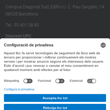
Campus Diagonal Sud, Edifici U. C. Pau Gargallo, 14
08028 Barcelona
Tel.
:
93 401 58 80
Directori UPC
Formulari de contacte
Llista Xarxes Socials
© UPC
Facultat de Matemàtiques i Estadí­stica.