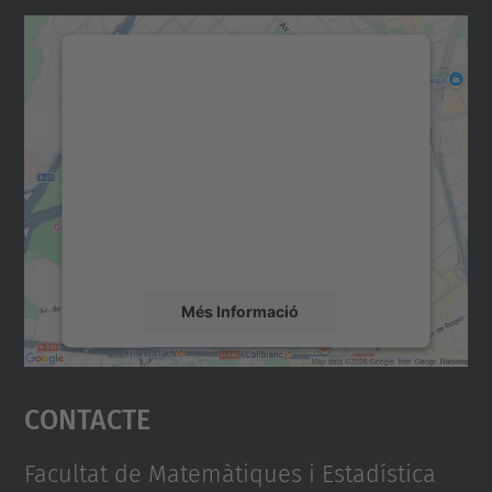
Necessitem el vostre
consentiment per carregar el
servei Google Maps!
Utilitzem un servei de tercers per incrustar
contingut del mapa que pugui recollir dades
sobre la vostra activitat. Reviseu-ne els
detalls i accepteu el servei per veure el
mapa.
Més Informació
Accepta
Contacte
powered by
Usercentrics Consent
Management Platform
Facultat de Matemàtiques i Estadística