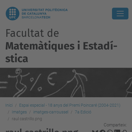
Facultat de
Matemàtiques i Estadí­
stica
Inici
Espai especial - 18 anys del Premi Poincaré (2004-2021)
Imatges
imatges-carroussel
7a Edició
raul castrillo.png
Comparteix: