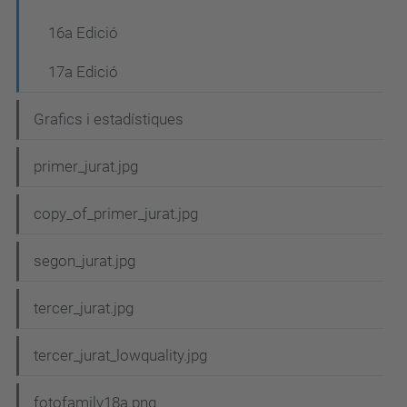
16a Edició
17a Edició
Grafics i estadístiques
primer_jurat.jpg
copy_of_primer_jurat.jpg
segon_jurat.jpg
tercer_jurat.jpg
tercer_jurat_lowquality.jpg
fotofamily18a.png