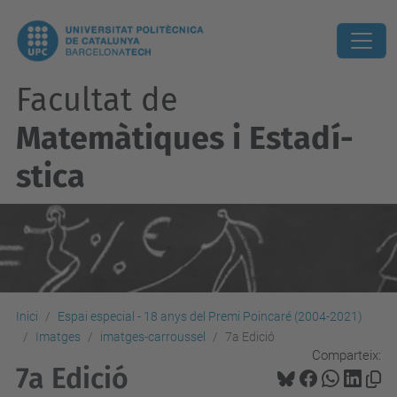
Facultat de
Matemàtiques i Estadí­
stica
Inici
Espai especial - 18 anys del Premi Poincaré (2004-2021)
Imatges
imatges-carroussel
7a Edició
Comparteix:
7a Edició