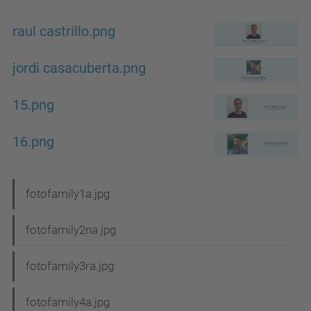
raul castrillo.png
jordi casacuberta.png
15.png
16.png
N
fotofamily1a.jpg
a
fotofamily2na.jpg
v
e
fotofamily3ra.jpg
g
fotofamily4a.jpg