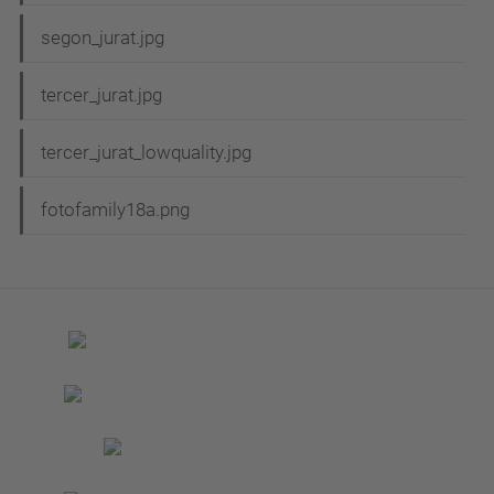
segon_jurat.jpg
tercer_jurat.jpg
tercer_jurat_lowquality.jpg
fotofamily18a.png