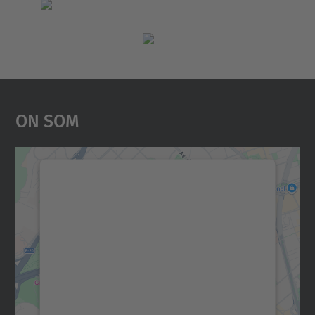
On Som
Necessitem el vostre
consentiment per carregar el
servei Google Maps!
Utilitzem un servei de tercers per incrustar
contingut del mapa que pugui recollir dades
sobre la vostra activitat. Reviseu-ne els
detalls i accepteu el servei per veure el
mapa.