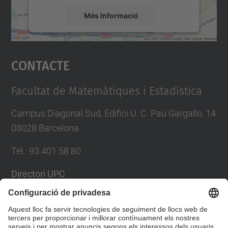
Més Informació
Accepta
Contacte
powered by
Usercentrics Consent
Management Platform
Facultat de Matemàtiques i Estadística
Campus Diagonal Sud, Edifici U. C. Pau Gargallo, 14
08028 Barcelona
Tel.
:
93 401 58 80
Directori UPC
Formulari de contacte