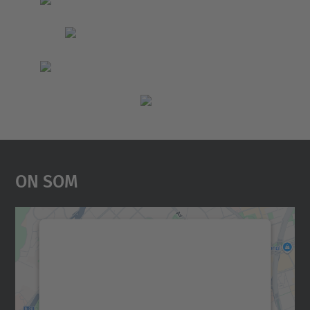
On Som
Necessitem el vostre
consentiment per carregar el
servei Google Maps!
Utilitzem un servei de tercers per incrustar