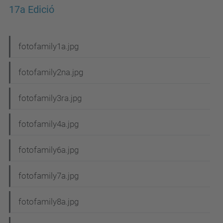
17a Edició
N
fotofamily1a.jpg
a
fotofamily2na.jpg
v
e
fotofamily3ra.jpg
g
fotofamily4a.jpg
a
c
fotofamily6a.jpg
i
fotofamily7a.jpg
ó
fotofamily8a.jpg