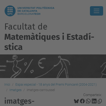
Facultat de
Matemàtiques i Estadí­
stica
Inici
Espai especial - 18 anys del Premi Poincaré (2004-2021)
Imatges
imatges-carroussel
Comparteix:
imatges-