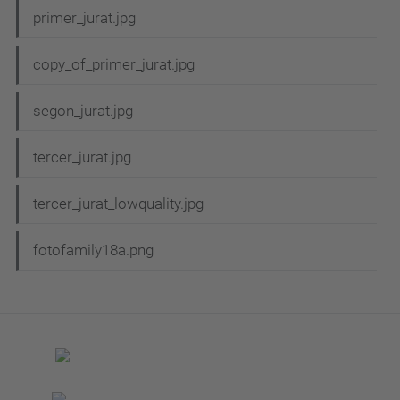
primer_jurat.jpg
copy_of_primer_jurat.jpg
segon_jurat.jpg
tercer_jurat.jpg
tercer_jurat_lowquality.jpg
fotofamily18a.png