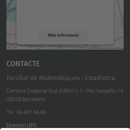
contingut del mapa que pugui recollir dades
sobre la vostra activitat. Reviseu-ne els
detalls i accepteu el servei per veure el
mapa.
Més Informació
Accepta
Contacte
powered by
Usercentrics Consent
Management Platform
Facultat de Matemàtiques i Estadística
Campus Diagonal Sud, Edifici U. C. Pau Gargallo, 14
08028 Barcelona
Tel.
:
93 401 58 80
Directori UPC