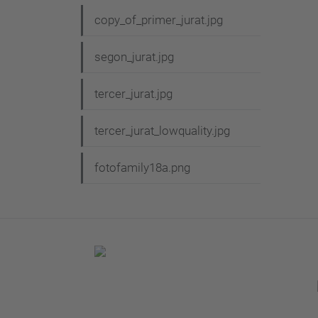
copy_of_primer_jurat.jpg
segon_jurat.jpg
tercer_jurat.jpg
tercer_jurat_lowquality.jpg
fotofamily18a.png