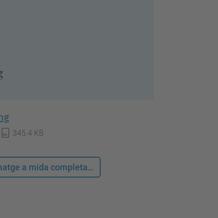
ng
345.4 KB
 imatge a mida completa…