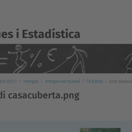
s i Estadí­stica
2004-2021)
Imatges
imatges-carroussel
7a Edició
jordi casac
di casacuberta.png