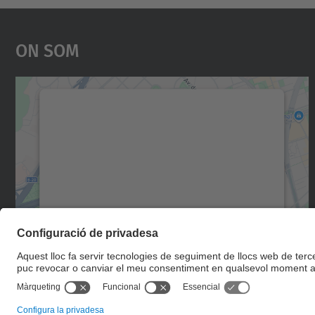
On Som
Necessitem el vostre consentiment
per carregar el servei Google Maps!
Utilitzem un servei de tercers per incrustar
contingut del mapa que pugui recollir dades
sobre la vostra activitat. Reviseu-ne els
detalls i accepteu el servei per veure el mapa.
Més Informació
Accepta
powered by
Usercentrics Consent
Management Platform