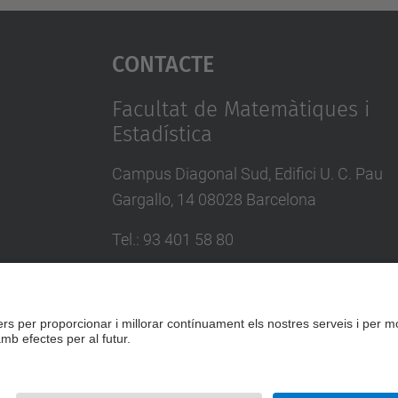
Contacte
Facultat de Matemàtiques i
Estadística
Campus Diagonal Sud, Edifici U. C. Pau
Gargallo, 14 08028 Barcelona
Tel.
:
93 401 58 80
Directori UPC
Formulari de contacte