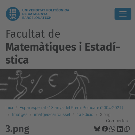
Facultat de
Matemàtiques i Estadí­
stica
Inici
Espai especial - 18 anys del Premi Poincaré (2004-2021)
Imatges
imatges-carroussel
1a Edició
3.png
Comparteix:
3.png