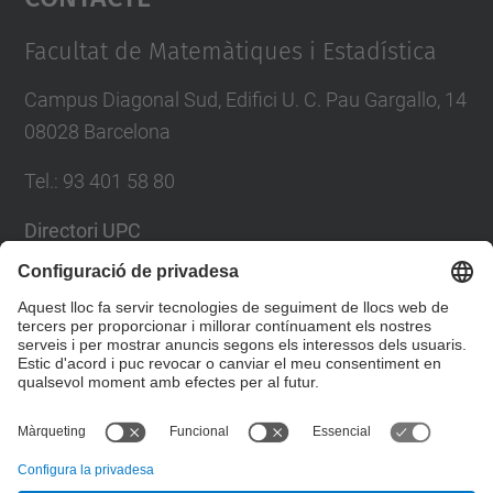
Management Platform
Facultat de Matemàtiques i Estadística
Campus Diagonal Sud, Edifici U. C. Pau Gargallo, 14
08028 Barcelona
Tel.
:
93 401 58 80
Directori UPC
Formulari de contacte
Llista Xarxes Socials