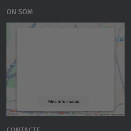
On Som
Necessitem el vostre
consentiment per carregar el
servei Google Maps!
Utilitzem un servei de tercers per incrustar
contingut del mapa que pugui recollir dades
sobre la vostra activitat. Reviseu-ne els
detalls i accepteu el servei per veure el
mapa.
Més Informació
Accepta
Contacte
powered by
Usercentrics Consent