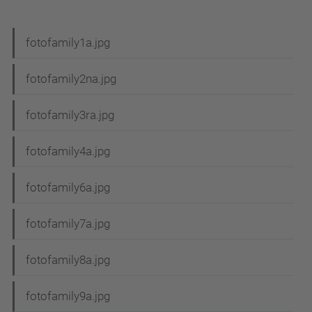
N
fotofamily1a.jpg
a
fotofamily2na.jpg
v
e
fotofamily3ra.jpg
g
fotofamily4a.jpg
a
c
fotofamily6a.jpg
i
fotofamily7a.jpg
ó
fotofamily8a.jpg
fotofamily9a.jpg