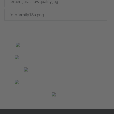
tercer_jurat_lowquality.jpg
fotofamily18a.png