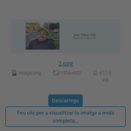
3.png
image/png
1956x600
617.6
KB
Descarrega
Feu clic per a visualitzar la imatge a mida
completa…