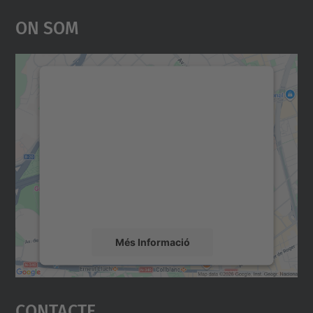
On Som
Necessitem el vostre
consentiment per carregar el
servei Google Maps!
Utilitzem un servei de tercers per incrustar
contingut del mapa que pugui recollir dades
sobre la vostra activitat. Reviseu-ne els
detalls i accepteu el servei per veure el
mapa.
Més Informació
Accepta
Contacte
powered by
Usercentrics Consent