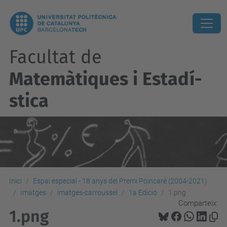
Facultat de
Matemàtiques i Estadí­
stica
Inici
Espai especial - 18 anys del Premi Poincaré (2004-2021)
Imatges
imatges-carroussel
1a Edició
1.png
Comparteix:
1.png