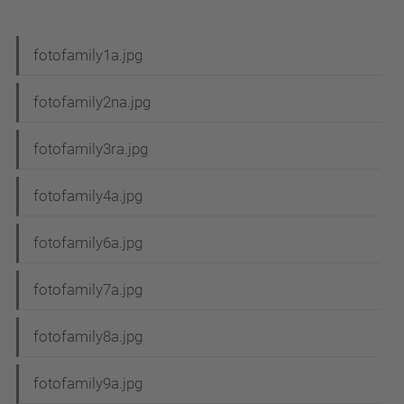
N
fotofamily1a.jpg
a
fotofamily2na.jpg
v
e
fotofamily3ra.jpg
g
fotofamily4a.jpg
a
c
fotofamily6a.jpg
i
fotofamily7a.jpg
ó
fotofamily8a.jpg
fotofamily9a.jpg