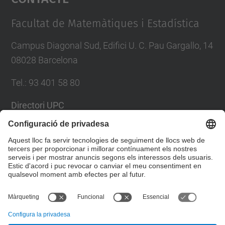
Management Platform
Facultat de Matemàtiques i Estadística
Campus Diagonal Sud, Edifici U. C. Pau Gargallo, 14
08028 Barcelona
Tel.
:
93 401 58 80
Directori UPC
Formulari de contacte
Llista Xarxes Socials