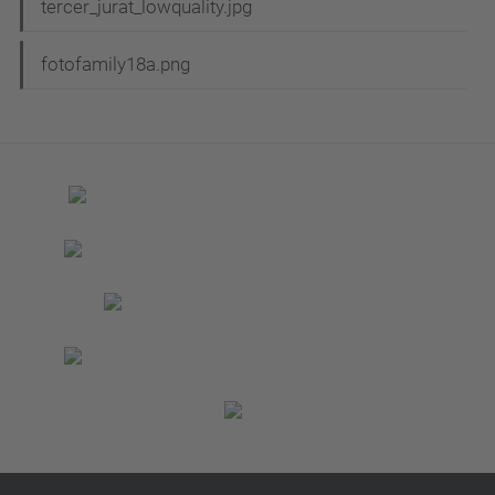
tercer_jurat_lowquality.jpg
fotofamily18a.png