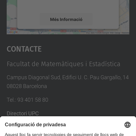
mapa.
Més Informació
Accepta
Contacte
powered by
Usercentrics Consent
Management Platform
Facultat de Matemàtiques i Estadística
Campus Diagonal Sud, Edifici U. C. Pau Gargallo, 14
08028 Barcelona
Tel.
:
93 401 58 80
Directori UPC
Formulari de contacte