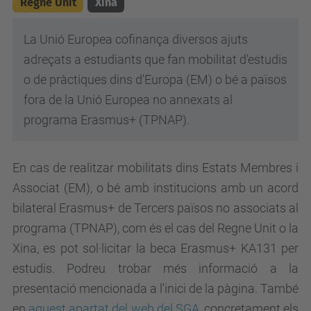
Regne Unit
Xina
La Unió Europea cofinança diversos ajuts
adreçats a estudiants que fan mobilitat d'estudis
o de pràctiques dins d'Europa (EM) o bé a països
fora de la Unió Europea no annexats al
programa Erasmus+ (TPNAP).
En cas de realitzar mobilitats dins Estats Membres i
Associat (EM), o bé amb institucions amb un acord
bilateral Erasmus+ de Tercers països no associats al
programa (TPNAP), com és el cas del Regne Unit o la
Xina, es pot sol·licitar la beca Erasmus+ KA131 per
estudis. Podreu trobar més informació a la
presentació mencionada a l'inici de la pàgina. També
en
aquest apartat del web del SGA
, concretament els