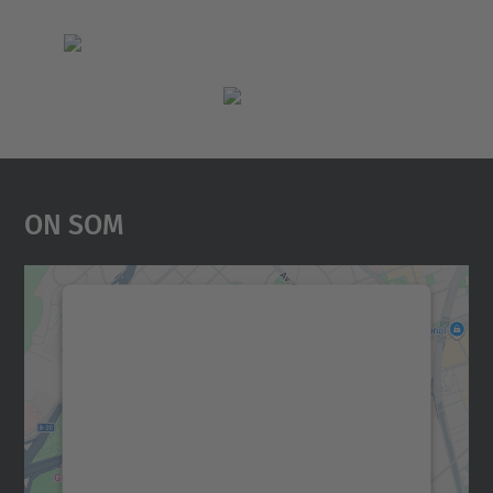
On Som
Necessitem el vostre
consentiment per carregar el
servei Google Maps!
Utilitzem un servei de tercers per incrustar
contingut del mapa que pugui recollir dades
sobre la vostra activitat. Reviseu-ne els
detalls i accepteu el servei per veure el