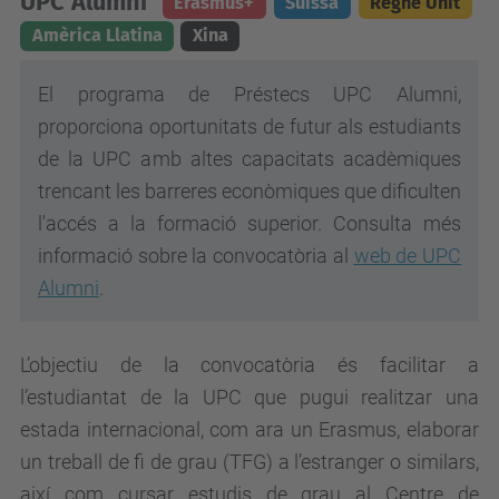
UPC Alumni
Erasmus+
Suïssa
Regne Unit
Amèrica Llatina
Xina
El
programa de Préstecs UPC Alumni
,
proporciona oportunitats de futur als estudiants
de la UPC amb altes capacitats acadèmiques
trencant les barreres econòmiques que dificulten
l'accés a la formació superior. Consulta més
informació sobre la convocatòria al
web de UPC
Alumni
.
L’objectiu de la convocatòria és facilitar a
l’estudiantat de la UPC que pugui realitzar una
estada internacional, com ara un Erasmus, elaborar
un treball de fi de grau (TFG) a l’estranger o similars,
així com cursar estudis de grau al Centre de