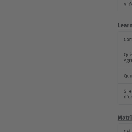
Si 
Learn
Com
Què
Agr
Qui
Si 
d'o
Matrí
Cal