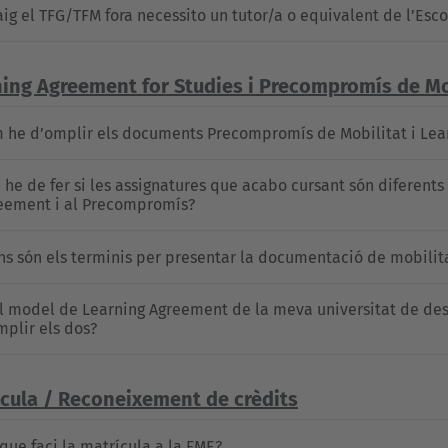
faig el TFG/TFM fora necessito un tutor/a o equivalent de l’Esco
ing Agreement for Studies i Precompromís de Mo
 he d’omplir els documents Precompromís de Mobilitat i Lear
 he de fer si les assignatures que acabo cursant són diferents
eement i al Precompromís?
ns són els terminis per presentar la documentació de mobilit
el model de Learning Agreement de la meva universitat de dest
mplir els dos?
cula / Reconeixement de crèdits
 que faci la matrícula a la FME?