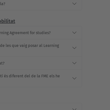
la?
bilitat
ning Agreement for studies?
 de les que vaig posar al Learning
at?
í és diferent del de la FME els he