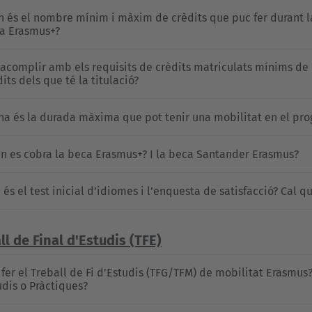
n és el nombre mínim i màxim de crèdits que puc fer durant la
a Erasmus+?
 acomplir amb els requisits de crèdits matriculats mínims de
its dels que té la titulació?
na és la durada màxima que pot tenir una mobilitat en el pr
n es cobra la beca Erasmus+? I la beca Santander Erasmus?
 és el test inicial d’idiomes i l’enquesta de satisfacció? Cal q
ll de Final d'Estudis (TFE)
 fer el Treball de Fi d’Estudis (TFG/TFM) de mobilitat Erasmus
udis o Pràctiques?