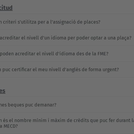
icitud
 criteri s’utilitza per a l’assignació de places?
 acreditar el nivell d’un idioma per poder optar a una plaça?
poden acreditar el nivell d'idioma des de la FME?
 puc certificar el meu nivell d'anglès de forma urgent?
es
nes beques puc demanar?
n és el nombre mínim i màxim de crèdits que puc fer durant la
a MECD?