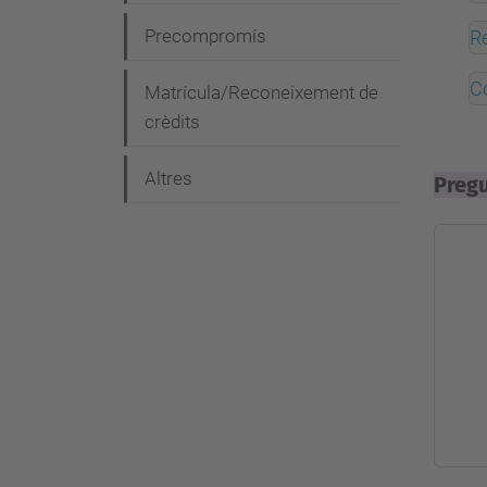
g
Precompromís
R
a
c
C
Matrícula/Reconeixement de
i
crèdits
ó
Altres
Preg