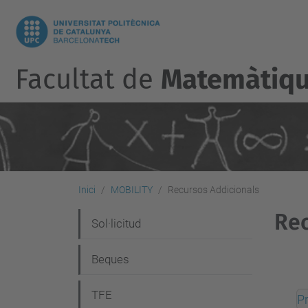
Facultat de
Matemàtique
Inici
MOBILITY
Recursos Addicionals
Rec
N
Sol·licitud
a
Beques
v
e
TFE
P