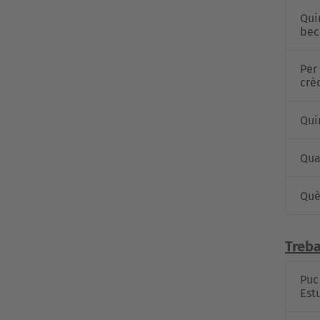
Qui
bec
Per
crèd
Qui
Qua
Què
Treba
Puc
Est