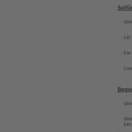
Sol·l
Quin
Cal
Em 
Com
Bequ
Qui
Qui
bec