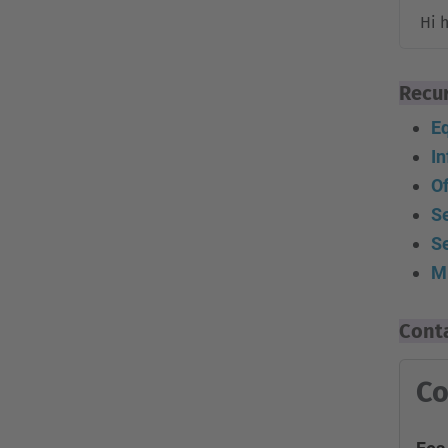
Hi h
Recu
Eq
In
Of
Se
S
Mi
Cont
Co