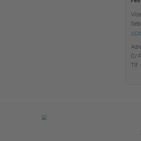
Fes
Vice
Seb
vic
Adre
C/ P
Tlf: