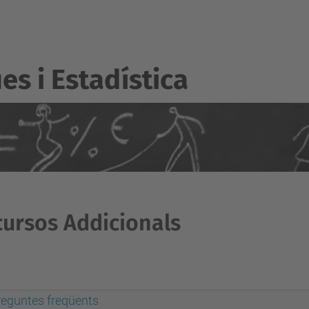
s i Estadí­stica
ursos Addicionals
reguntes freqüents