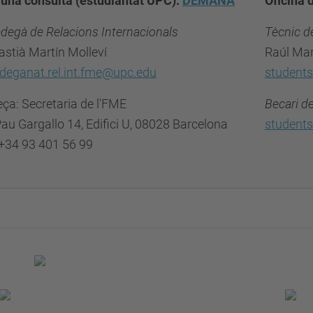
 una consulta (estudiantat UPC):
DEMANA
Oficina 
degà de Relacions Internacionals
Tècnic d
astià Martín Molleví
Raúl Ma
edeganat.rel.int.fme@upc.edu
students
ça: Secretaria de l'FME
Becari d
au Gargallo 14, Edifici U, 08028 Barcelona
students
 +34 93 401 56 99