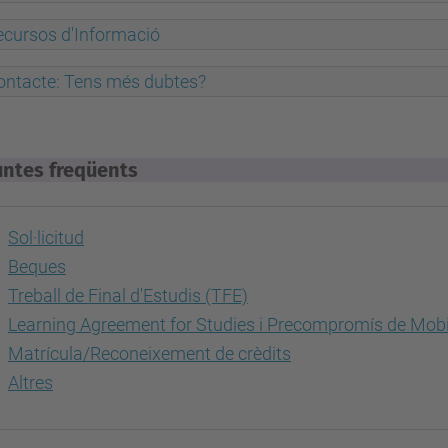
ecursos d'Informació
ontacte: Tens més dubtes?
untes freqüents
Sol·licitud
Beques
Treball de Final d'Estudis (TFE)
Learning Agreement for Studies i Precompromís de Mobil
Matrícula/Reconeixement de crèdits
Altres