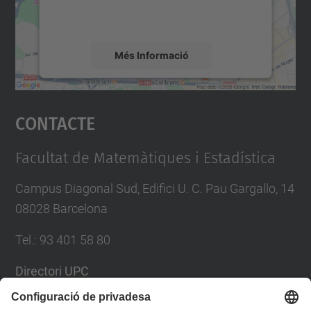
detalls i accepteu el servei per veure el
mapa.
Més Informació
Accepta
Contacte
powered by
Usercentrics Consent
Management Platform
Facultat de Matemàtiques i Estadística
Campus Diagonal Sud, Edifici U. C. Pau Gargallo, 14
08028 Barcelona
Tel.
:
93 401 58 80
Directori UPC
Formulari de contacte