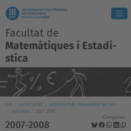
Facultat de
Matemàtiques i Estadí­
stica
Inici
LA FACULTAT
Activitats FME - Personalitat del curs
Activitats
2007-2008
Comparteix:
2007-2008