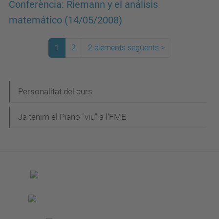
Conferència: Riemann y el análisis
matemático (14/05/2008)
1
2
2 elements següents
>
N
Personalitat del curs
a
Ja tenim el Piano "viu" a l'FME
v
e
g
a
c
i