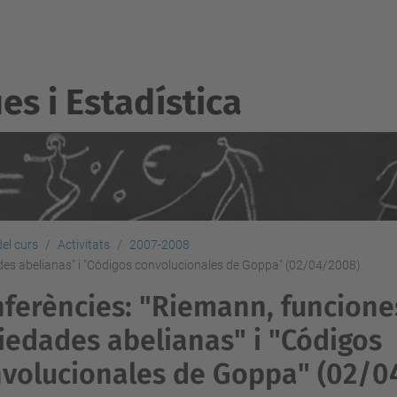
s i Estadí­stica
del curs
Activitats
2007-2008
des abelianas" i "Códigos convolucionales de Goppa" (02/04/2008)
ferències: "Riemann, funcione
iedades abelianas" i "Códigos
volucionales de Goppa" (02/0