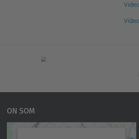
Video
Vídeo
On Som
Necessitem el vostre consentiment