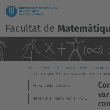
Facultat de
Matemàtique
Inici
LA FACULTAT
Activitats FME - Personalitat 
Conferències: "Riemann, funciones theta y varieda
Con
N
Personalitat del curs
var
a
Ja tenim el Piano "viu" a l'FME
v
con