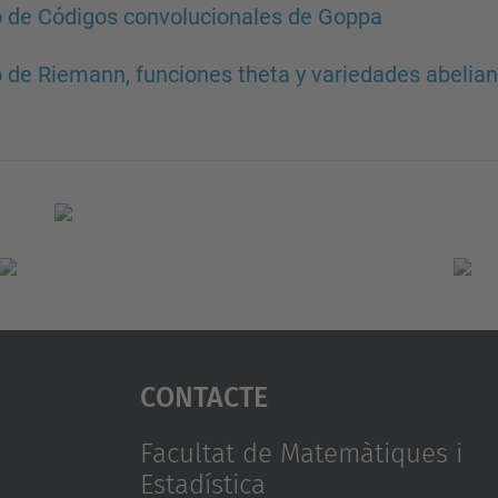
 de Códigos convolucionales de Goppa
 de Riemann, funciones theta y variedades abelia
Contacte
Facultat de Matemàtiques i
Estadística