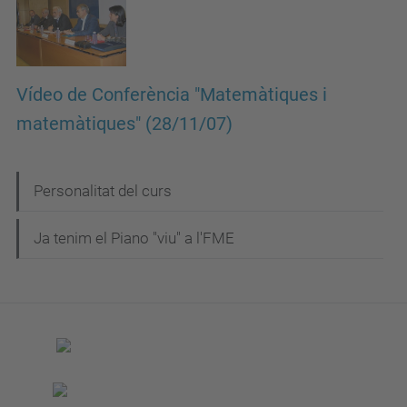
Vídeo de Conferència "Matemàtiques i
matemàtiques" (28/11/07)
N
Personalitat del curs
a
Ja tenim el Piano "viu" a l'FME
v
e
g
a
c