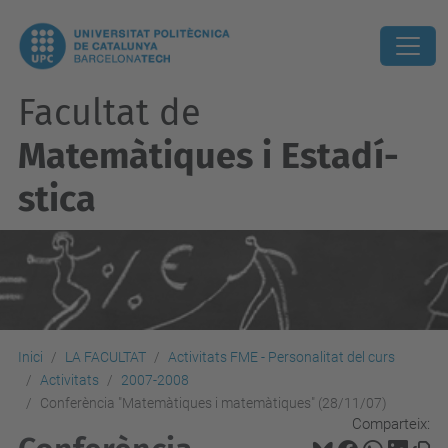
Facultat de
Matemàtiques i Estadí­
stica
Inici
LA FACULTAT
Activitats FME - Personalitat del curs
Activitats
2007-2008
Conferència "Matemàtiques i matemàtiques" (28/11/07)
Comparteix: