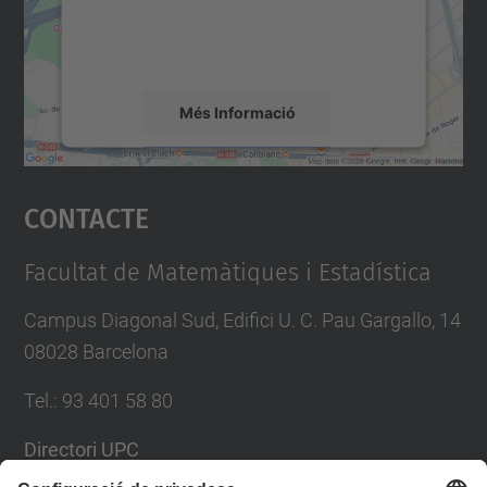
sobre la vostra activitat. Reviseu-ne els
detalls i accepteu el servei per veure el
mapa.
Més Informació
Accepta
Contacte
powered by
Usercentrics Consent
Management Platform
Facultat de Matemàtiques i Estadística
Campus Diagonal Sud, Edifici U. C. Pau Gargallo, 14
08028 Barcelona
Tel.
:
93 401 58 80
Directori UPC